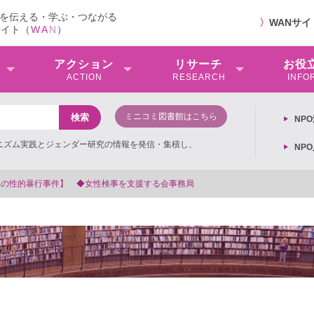
を伝える・学ぶ・つながる
〉
WANサ
サイト（
W
A
N
）
アクション
リサーチ
お役
ACTION
RESEARCH
INFO
ミニコミ図書館はこちら
NP
ミニズム実践とジェンダー研究の情報を発信・集積し、
NP