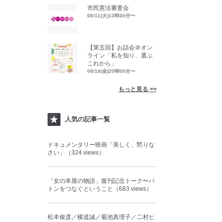
市民憲法審査会
08/11(火)13時30分〜
【第五回】お話会＠オン
ライン「私を知り、選ぶ
これから」
08/14(金)20時00分〜
もっと見る >>
人気の記事一覧
ドキュメンタリー映画「美しく、黙りな
さい」（324 views）
「女の本屋の物語」復刊記念トーク〜バ
トンをつなぐということ（683 views）
松本俊彦／横道誠／菊池真理子／二村ヒ