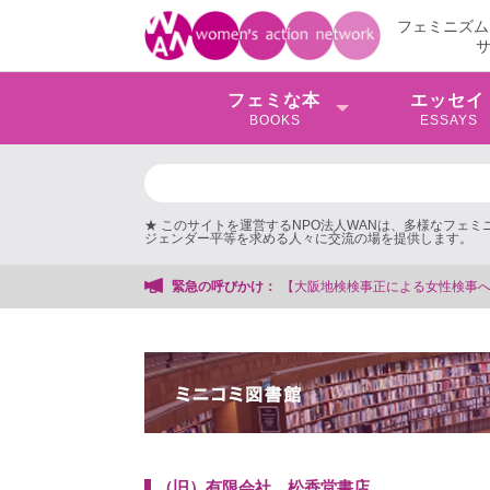
フェミニズム
フェミな本
エッセイ
BOOKS
ESSAYS
★ このサイトを運営するNPO法人WANは、多様なフェ
ジェンダー平等を求める人々に交流の場を提供します。
地検検事正による女性検事への性的暴行事件】 ◆女性検事を支援する会事務局
緊急の呼びかけ：
（旧）有限会社 松香堂書店