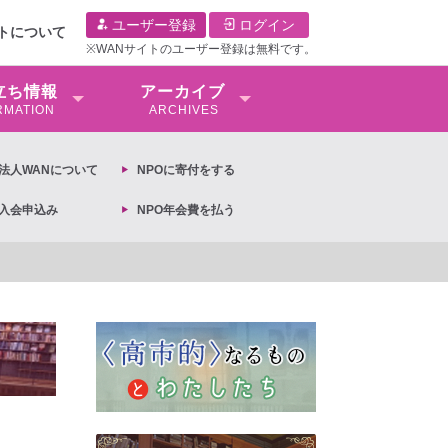
ユーザー登録
ログイン
イトについて
※WANサイトのユーザー登録は無料です。
⽴ち情報
アーカイブ
RMATION
ARCHIVES
O法⼈WANについて
NPOに寄付をする
O入会申込み
NPO年会費を払う
【抗議文】2026年3月13日第6次男女共同参画基本計画の閣議決定への抗議文 