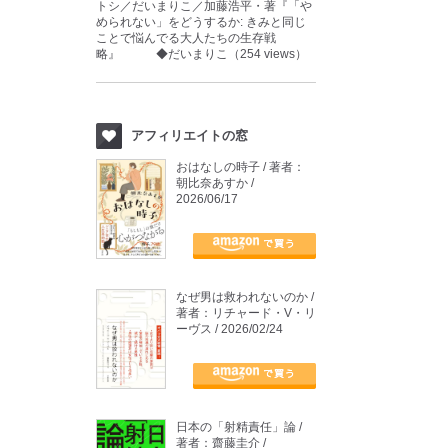
トシ／だいまりこ／加藤浩平・著『「や
められない」をどうするか: きみと同じ
ことで悩んでる大人たちの生存戦
略』 ◆だいまりこ（254 views）
アフィリエイトの窓
おはなしの時子 / 著者：
朝比奈あすか /
2026/06/17
なぜ男は救われないのか /
著者：リチャード・V・リ
ーヴス / 2026/02/24
日本の「射精責任」論 /
著者：齋藤圭介 /