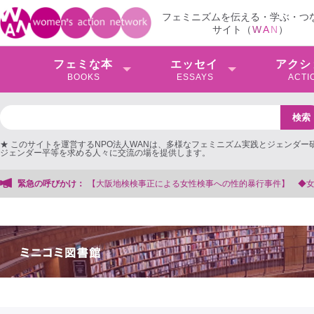
フェミニズムを伝える・学ぶ・つ
サイト（
W
A
N
）
フェミな本
エッセイ
アクシ
BOOKS
ESSAYS
ACTI
★ このサイトを運営するNPO法人WANは、多様なフェミニズム実践とジェンダー
ジェンダー平等を求める人々に交流の場を提供します。
よる女性検事への性的暴行事件】 ◆女性検事を支援する会事務局
緊急の呼びかけ：