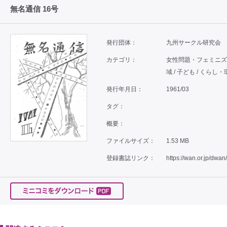
無名通信 16号
発行団体：
九州サークル研究会
カテゴリ：
女性問題・フェミニズム 
域 / 子ども / くらし
発行年月日：
1961/03
タグ：
概要：
ファイルサイズ：
1.53 MB
登録書誌リンク：
https://wan.or.jp/dwan