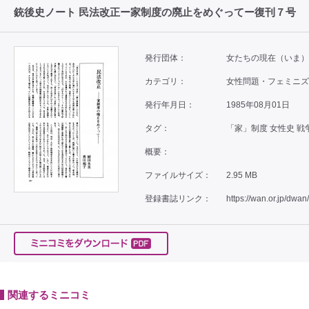
銃後史ノート 民法改正ー家制度の廃止をめぐってー復刊７号
発行団体：
女たちの現在（いま）
カテゴリ：
女性問題・フェミニズム /
発行年月日：
1985年08月01日
タグ：
「家」制度 女性史 
概要：
ファイルサイズ：
2.95 MB
登録書誌リンク：
https://wan.or.jp/dwan
関連するミニコミ