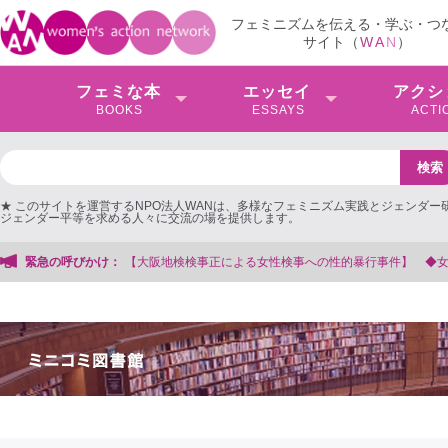
フェミニズムを伝える・学ぶ・つ
サイト（
W
A
N
）
フェミな本
エッセイ
アクシ
BOOKS
ESSAYS
ACTI
★ このサイトを運営するNPO法人WANは、多様なフェミニズム実践とジェンダー
ジェンダー平等を求める人々に交流の場を提供します。
性検事への性的暴行事件】 ◆女性検事を支援する会事務局
緊急の呼びかけ：