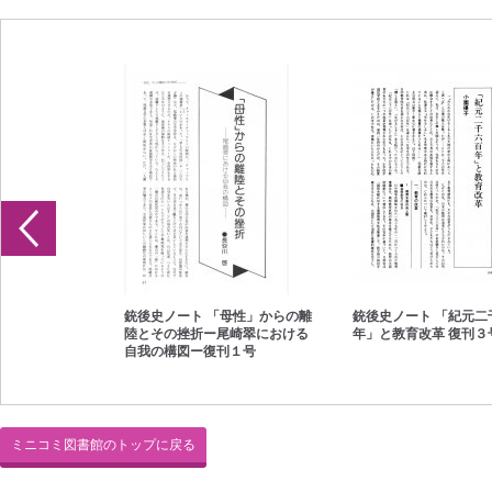
死〉の誘惑ー三
銃後史ノート 「母性」からの離
銃後史ノート 「紀元二
ムをめぐってー
陸とその挫折ー尾崎翠における
年」と教育改革 復刊３
自我の構図ー復刊１号
ミニコミ図書館のトップに戻る