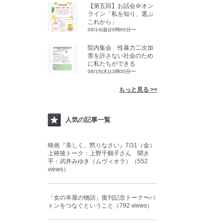
【第五回】お話会＠オン
ライン「私を知り、選ぶ
これから」
08/14(金)20時00分〜
院内集会 性暴力二次加
害を許さない社会のため
に私たちができる
08/19(水)13時30分〜
もっと見る >>
人気の記事一覧
映画『美しく、黙りなさい』7/31（金）
上映後トーク：上野千鶴子さん 聞き
手：武井みゆき（ムヴィオラ）（552
views）
「女の本屋の物語」復刊記念トーク〜バ
トンをつなぐということ（792 views）