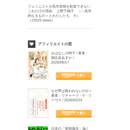
フェミニストが高市首相を歓迎できない
これだけの理由 上野千鶴子 （＜高市
的なるもの＞とわたしたち ６）
（15525 views）
アフィリエイトの窓
おはなしの時子 / 著者：
朝比奈あすか /
2026/06/17
なぜ男は救われないのか /
著者：リチャード・V・リ
ーヴス / 2026/02/24
日本の「射精責任」論 /