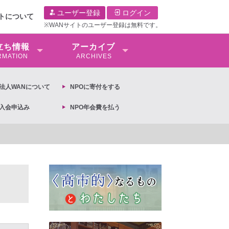
ユーザー登録
ログイン
イトについて
※WANサイトのユーザー登録は無料です。
⽴ち情報
アーカイブ
RMATION
ARCHIVES
O法⼈WANについて
NPOに寄付をする
O入会申込み
NPO年会費を払う
【抗議文】2026年3月13日第6次男女共同参画基本計画