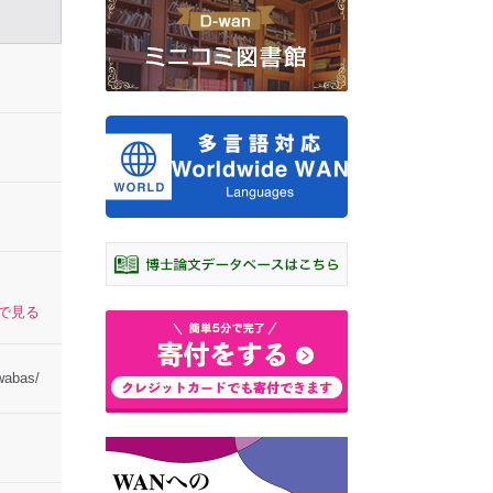
プで見る
wabas/