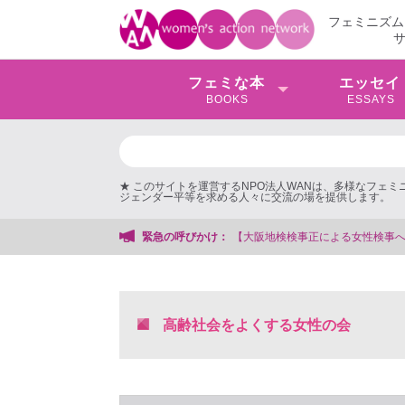
フェミニズム
フェミな本
エッセイ
BOOKS
ESSAYS
★ このサイトを運営するNPO法人WANは、多様なフェ
ジェンダー平等を求める人々に交流の場を提供します。
【大阪地検検事正による女性検事への性的暴行事件】 ◆女性検事
緊急の呼びかけ：
高齢社会をよくする女性の会