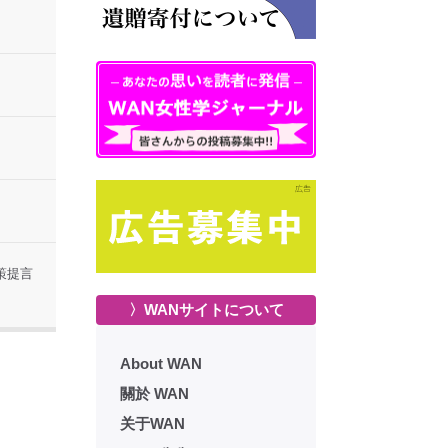
策提言
〉WANサイトについて
About WAN
關於 WAN
关于WAN