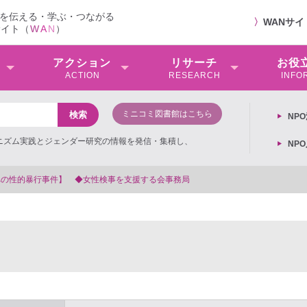
を伝える・学ぶ・つながる
〉
WANサ
サイト（
W
A
N
）
アクション
リサーチ
お役
ACTION
RESEARCH
INFO
ミニコミ図書館はこちら
NP
ミニズム実践とジェンダー研究の情報を発信・集積し、
NP
を支援する会事務局