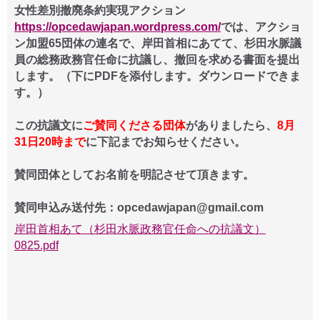
女性差別撤廃条約実現アクション
https://opcedawjapan.wordpress.com/
では、アクショ
ン加盟65団体の連名で、岸田首相にあてて、杉田水脈議
員の総務政務官任命に抗議し、撤回を求める書面を提出
します。（下にPDFを添付します。ダウンロードできま
す。）
この抗議文に
ご賛同くださる団体
がありましたら、
8月
31日20時まで
に下記までお知らせください。
賛同団体としてお名前を明記させて頂きます。
賛同申込み送付先：opcedawjapan@gmail.com
岸田首相あて（杉田水脈政務官任命への抗議文）
0825.pdf