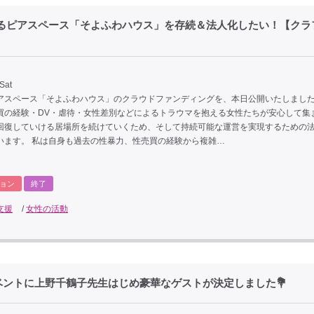
えるピアスペース「そよふわハウス」を存続＆法人化したい！【クラ
Sat
アスペース「そよふわハウス」のクラウドファンディングを、本日公開いたしました
買の経験・DV・虐待・女性差別などによるトラウマを抱える女性たちが安心して集
回復していける居場所を続けていくため、そして持続可能な運営を実現するための
います。 私は自身も過去の性暴力、性売買の経験から複雑…
ョン
終了
支援
/
女性の活動
ベントに上野千鶴子先生はじめ豪華なゲストが決定しました💐