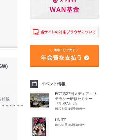
W)
イベント情報
FCT第27回メディア・リ
テラシー研修セミナー
 より転載
『生成AI』の
〜〜〜〜〜〜〜
08/07(金)10時00分〜
UNITE
08/09(日)16時30分〜