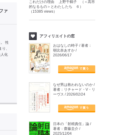
これだけの理由 上野千鶴子 （＜高市
的なるもの＞とわたしたち ６）
ファ
（15385 views）
アフィリエイトの窓
。 性
おはなしの時子 / 著者：
まり、
朝比奈あすか /
法人化
2026/06/17
なぜ男は救われないのか /
著者：リチャード・V・リ
ーヴス / 2026/02/24
日本の「射精責任」論 /
著者：齋藤圭介 /
2025/12/04