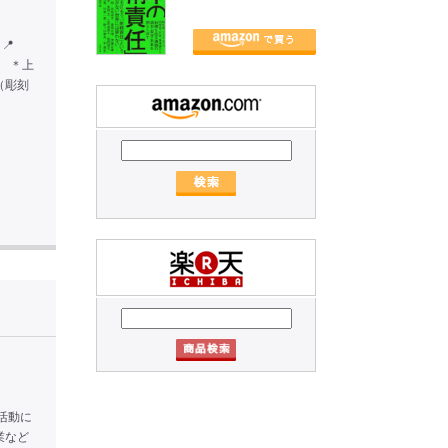
📍
の回 ＊上
（彫刻
～
活動に
業など