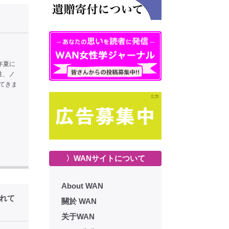
2年夏に
性、ノ
てきま
〉WANサイトについて
About WAN
されて
關於 WAN
关于WAN