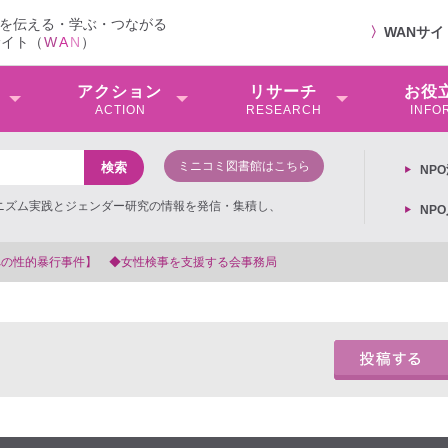
を伝える・学ぶ・つながる
〉
WANサ
サイト（
W
A
N
）
アクション
リサーチ
お役
ACTION
RESEARCH
INFO
ミニコミ図書館はこちら
NP
ミニズム実践とジェンダー研究の情報を発信・集積し、
NP
【抗議文】2026年3月13日第