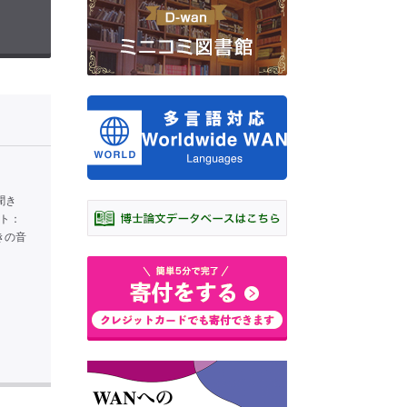
聞き
イト：
びきの音