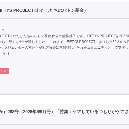
IFTYS PROJECT×わたしたちのバトン基金）
Fri
PROJECT／わたしたちのバトン基金 代表の能條桃子です。 FIFTYS PROJECTを202
ら、早くも4年が経ちました。 これまで、FIFTYS PROJECTに参加した39人の女
ー、Xジェンダーの方たちが地方議会に立候補し、それをコミュニティとして支援し
た、それ…
ョン
e』263号（2026年8/9月号）「特集：ケアしているつもりがケア