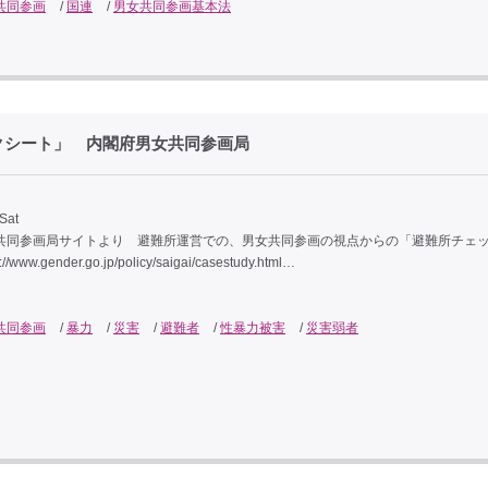
共同参画
/
国連
/
男女共同参画基本法
クシート」 内閣府男女共同参画局
Sat
共同参画局サイトより 避難所運営での、男女共同参画の視点からの「避難所チェ
/www.gender.go.jp/policy/saigai/casestudy.html…
共同参画
/
暴力
/
災害
/
避難者
/
性暴力被害
/
災害弱者