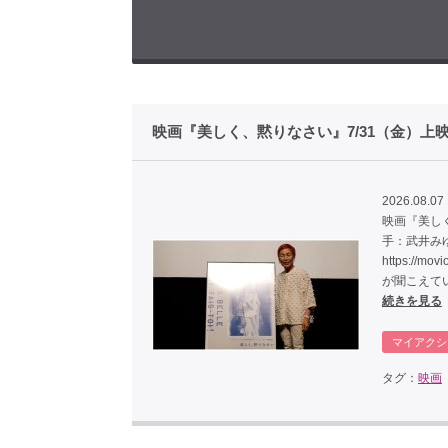
映画『美しく、黙りなさい』7/31（金）
2026.08.07 
映画『美しく
手：武井み
https:/
が聞こえて
続きを見る
マイアクシ
タグ：
映画