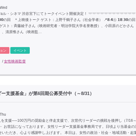
 Wed
muraル・シネマ 渋谷宮下にてトークイベント開催決定！ 𓎟𓎟𓎟𓎟𓎟𓎟𓎟𓎟𓎟𓎟𓎟𓎟 
 𝟭𝟴:𝟯𝟬の回 ＊上映後トーク ゲスト：上野千鶴子さん（社会学者） 📍𝟴.𝟰㊋ 𝟭𝟴:𝟯𝟬
 ゲスト：斉藤綾子さん（映画研究者・明治学院大学名誉教授）、小田原のどかさん
）、清原惟さん（映画監…
ョン
イベント
/
女性映画監督
支援基金」が第6回期公募受付中（～8/31）
 Thu
人を支援──100万円の奨励金と伴走支援で、次世代リーダーの挑戦を後押し（7/16
 ・・・ お世話になっております。女性リーダー支援基金事務局です。日頃より当基金の
せいただき、心より感謝申し上げます。 本日は、女性の政治・社会・地域活動・起