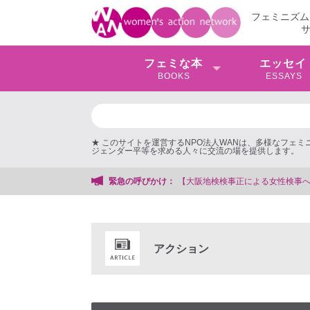
フェミニズム
フェミな本
エッセイ
BOOKS
ESSAYS
★ このサイトを運営するNPO法人WANは、多様なフェ
ジェンダー平等を求める人々に交流の場を提供します。
暴行事件】 ◆女性検事を支援する会事務局
緊急の呼びかけ：
アクション