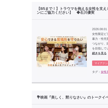
【8/5まで！】トラウマを抱える女性を支
ンにご協力ください】 ◆石川優実
2026.08.01 
女性限定ピ
暴力・性売
つながり、
を目指して
続きを見る
マイアクシ
タグ：
女性
💐映画『美しく、黙りなさい』のトークイ