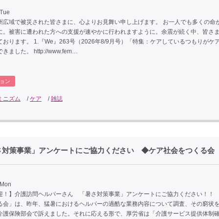
 Tue
州広域で被災された皆さまに、心よりお見舞い申し上げます。 お一人でも多くの命
に。被害に遭われた方への支援が速やかに行われますように。余震が続く中、皆さ
おります。 1.『We』263号（2026年8/9月号）「特集：ケアしているつもりがケ
ました。 http://www.fem…
ョン
ミニズム
/
ケア
/
雑誌
さ対策事業」アンケートにご協力ください ◆ケア社会をつくる会
 Mon
迎！】介護訪問ヘルパーさん 「暑さ対策事業」アンケートにご協力ください！！ 
る会」は、昨年、猛暑におけるヘルパーの過酷な業務内容について調査、その窮状
介護保険部会で訴えました。それに応える形で、厚労省は「介護サービス提供体制