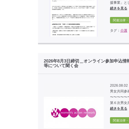
援事業」と
続きを見る
関連法律・
タグ：
介護
2026年8⽉3⽇締切＿オンライン参加申込
等について聞く会
2026.08.02
男女共同参画局のサ
〜〜〜〜〜
第６次男女
続きを見る
関連法律・