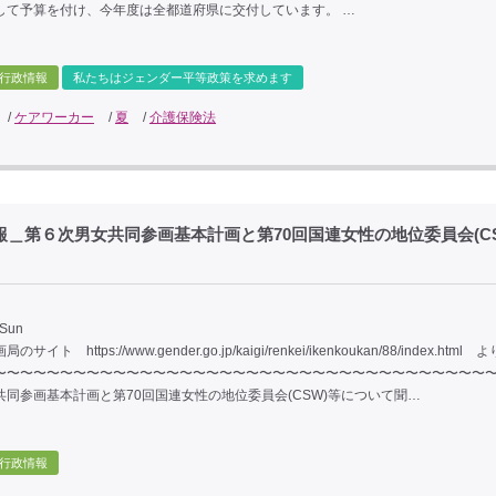
して予算を付け、今年度は全都道府県に交付しています。 …
行政情報
私たちはジェンダー平等政策を求めます
/
ケアワーカー
/
夏
/
介護保険法
情報＿第６次男女共同参画基本計画と第70回国連⼥性の地位委員会(CS
 Sun
イト https://www.gender.go.jp/kaigi/renkei/ikenkoukan/88/index.html
〜〜〜〜〜〜〜〜〜〜〜〜〜〜〜〜〜〜〜〜〜〜〜〜〜〜〜〜〜〜〜〜〜〜〜〜〜
共同参画基本計画と第70回国連⼥性の地位委員会(CSW)等について聞…
行政情報