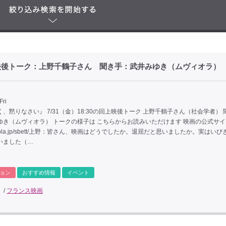
上映後トーク：上野千鶴子さん 聞き手：武井みゆき（ムヴィオラ）
Fri
、黙りなさい』 7/31（金）18:30の回上映後トーク 上野千鶴子さん（社会学者） 
ゆき（ムヴィオラ） トークの様子は こちらからお読みいただけます 映画の公式サ
/moviola.jp/sbett/上野：皆さん、映画はどうでしたか。退屈だと思いましたか。実はい
いました（…
ョン
おすすめ情報
イベント
/
フランス映画