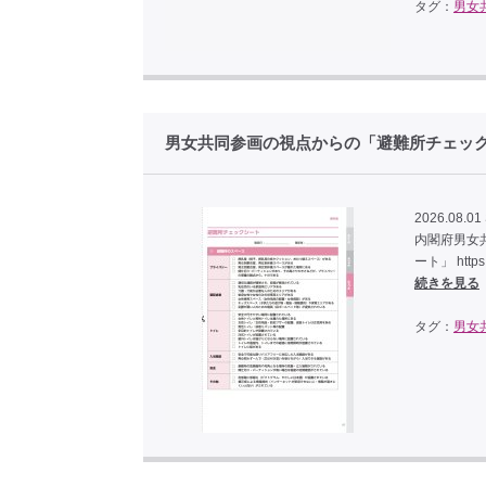
タグ：
男女
男女共同参画の視点からの「避難所チェッ
2026.08.01 
内閣府男女
ート」 https:/
続きを見る
タグ：
男女