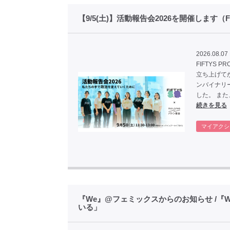
【9/5(土)】活動報告会2026を開催します（F
2026.08.07 
FIFTYS 
立ち上げてか
ンバイナリ
した。 ま
続きを見る
マイアクシ
『We』@フェミックスからのお知らせ /『W
いる」