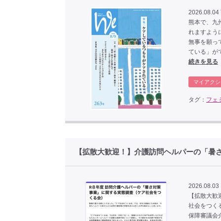
2026.08.04
熊本で、九
れますよう
無事を願って
ている」ができ
続きを見る
マイアクシ
タグ：
フェ
【拡散大歓迎！】介護訪問ヘルパーの「暑
2026.08.03
【拡散大歓
社会をつく
保障審議会