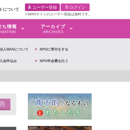
ユーザー登録
ログイン
イトについて
※WANサイトのユーザー登録は無料です。
⽴ち情報
アーカイブ
RMATION
ARCHIVES
O法⼈WANについて
NPOに寄付をする
O入会申込み
NPO年会費を払う
6次男女共同参画基本計画の閣議決定への抗議文 ◆女性差別撤廃条約実現アクション 