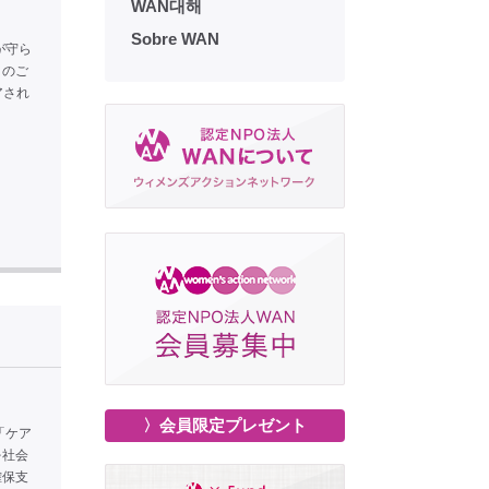
WAN대해
Sobre WAN
が守ら
まのご
アされ
〉会員限定プレゼント
「ケア
を社会
確保支