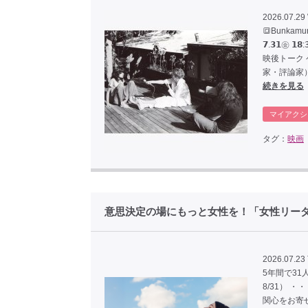
2026.07.29
🔳Bunka
𝟳.𝟯𝟭㊎
映後トーク
家・評論家
続きを見る
マイアクシ
タグ：
映画
意思決定の場にもっと女性を！「女性リーダー
2026.07.23
5年間で31
8/31）
関心をお寄