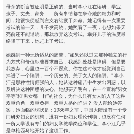
母亲的断言被证明是正确的。当时李小江在读研，学业、
孩子、丈夫、家务……所有事情都在争夺她的精力和时
间，她很快便感到左支右绌疲于奔命。她记得有一次重要
考试的前一天，儿子发高烧，她照看了一夜，心想如果天
亮前还不能退烧，那就放弃这次考试。幸好儿子的温度最
终降了下来，她赶上了考试。
她感到一种无所适从的痛苦，“如果还以过去那种独立的行
为方式和价值标准要求自己，我感到处处是障碍。但是要
我放弃，心里也一百个不愿意。你在这时候才感觉到自己
掉进了一个陷阱，一个历史的、关于女人的陷阱。” 李小
江是那种性情倔强的人，她从这种痛苦中生发出困惑，以
及解决这种困惑的决心。她想要弄明白，在一个宣称“男女
平等”和“男女都一样”的社会，为什么只有女人陷入了这种
双重角色、双重负担、双重人格的陷阱？ 没人能给她答
案，她面临的现状是：1986年之前，中国大陆没有一个专
门研究妇女的机构，没有一份妇女理论刊物，也没有任何
一所大学设有专门的妇女学教学岗位和学位。李小江几乎
是单枪匹马地开始了这项工作。