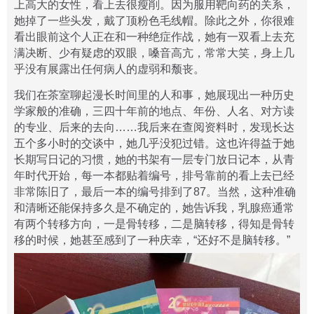
上高大的女性，看上去很瘦削。因为服用靶向药的关系，
她掉了一些头发，戴了顶粉色毛线帽。除此之外，你很难
看出眼前这个人正在和一种绝症作战，她有一双看上去充
满决断、少有疑虑的双眼，嗓音高亢，常常大笑，身上几
乎没有展露出任何病人的虚弱和颓丧。
我们在茶室聊起漫长时间里的人和事，她展现出一种历史
学家般的准确，三四十年前的地点、年份、人名、对方读
的专业、后来的去向……我后来在查阅资料时，发现长达
五个多小时的交谈中，她几乎没犯过错。这也许得益于她
长期写日记的习惯，她的书架有一层专门放日记本，从青
年时代开始，每一本都贴着编号，排号靠前的看上去已经
非常陈旧了，最后一本的编号排到了87。当然，这种准确
和清晰还能保持多久是不确定的，她告诉我，乳腺癌通常
有两个转移方向，一是骨转移，二是脑转移，得知是骨转
移的时候，她甚至感到了一种庆幸，“还好不是脑转移。”