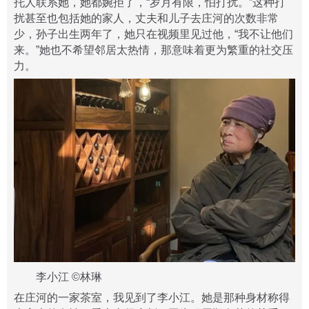
托人联系她，她都婉拒了，“岁月有限，怕打扰。”这种打
扰甚至也包括她的家人，丈夫和儿子去庄河的次数非常
少，孙子出生两年了，她只在视频里见过他，“我不让他们
来。”她也不希望邻居太热情，那意味着更为繁重的社交压
力。
李小江 ©林琳
在庄河的一家茶室，我见到了李小江。她是那种身材称得