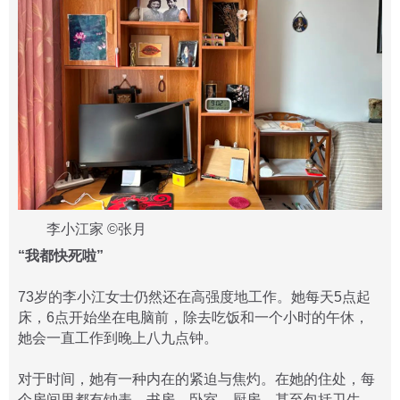
李小江家 ©张月
“我都快死啦”
73岁的李小江女士仍然还在高强度地工作。她每天5点起
床，6点开始坐在电脑前，除去吃饭和一个小时的午休，
她会一直工作到晚上八九点钟。
对于时间，她有一种内在的紧迫与焦灼。在她的住处，每
个房间里都有钟表，书房、卧室、厨房、甚至包括卫生