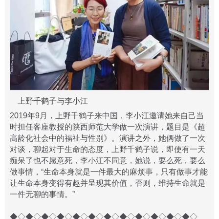
上野千鹤子与李小江
2019年9月，上野千鹤子来中国，李小江邀请她来自己当
时担任客座教授的陕西师范大学做一次演讲，题目是《超
高龄化社会中的福祉与性别》。演讲之外，她俩做了一次
对谈，聊起对于生命的态度，上野千鹤子说，即使有一天
痴呆了也不愿意死，李小江不同意，她说，要么死，要么
做事情，“生命本身就是一件最大的麻烦事，只有做事才能
让生命本身变得有趣并呈现其价值，否则，维持生命就是
一件无聊的事情。”
◆◇◆◇◆◇◆◇◆◇◆◇◆◇◆◇◆◇◆◇◆◇◆◇