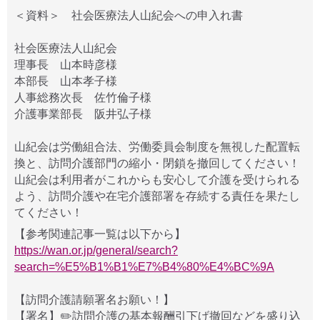
＜資料＞ 社会医療法人山紀会への申入れ書
社会医療法人山紀会
理事長 山本時彦様
本部長 山本孝子様
人事総務次長 佐竹倫子様
介護事業部長 阪井弘子様
山紀会は労働組合法、労働委員会制度を無視した配置転
換と、訪問介護部門の縮小・閉鎖を撤回してください！
山紀会は利用者がこれからも安心して介護を受けられる
よう、訪問介護や在宅介護部署を存続する責任を果たし
てください！
【参考関連記事一覧は以下から】
https://wan.or.jp/general/search?
search=%E5%B1%B1%E7%B4%80%E4%BC%9A
【訪問介護請願署名お願い！】
【署名】✏️訪問介護の基本報酬引下げ撤回などを盛り込