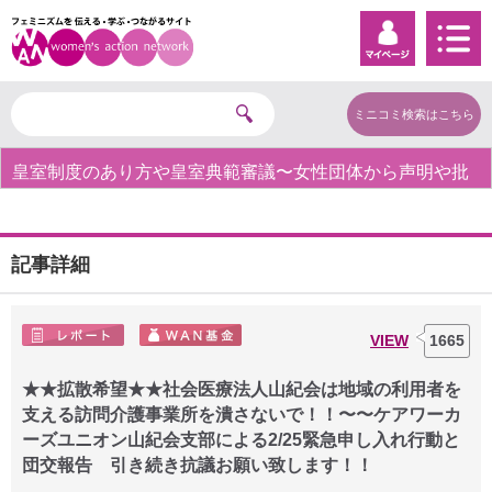
ミニコミ検索はこちら
皇室制度のあり方や皇室典範審議〜女性団体から声明や批
判の声〜
記事詳細
VIEW
1665
★★拡散希望★★社会医療法人山紀会は地域の利用者を
支える訪問介護事業所を潰さないで！！〜〜ケアワーカ
ーズユニオン山紀会支部による2/25緊急申し入れ行動と
団交報告 引き続き抗議お願い致します！！