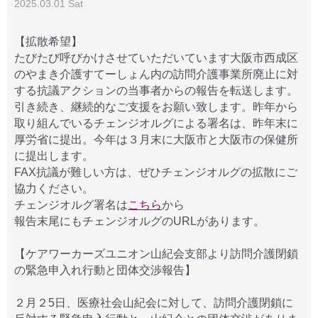
2025.03.01 Sat
【拡散希望】
たびたび呼びかけさせていただいています大阪市西成区
のやまき介護すてーしょん内の訪問介護事業所廃止に対
する抗議アクションの当事者からの報告を転送します。
引き続き、継続的なご支援をお願い致します。昨年から
取り組んでいるチェンジオルグによる署名は、昨年末に
厚労省に提出。今年は３月末に大阪市と大阪市の保健所
に提出します。
FAX抗議が難しい方は、ぜひチェンジオルグの拡散にご
協力ください。
チェンジオルグ署名は
こちら
から
報告末尾にもチェンジオルグのURLがあります。
【ケアワーカーズユニオン山紀会支部より訪問介護閉鎖
の緊急申入れ行動と団体交渉報告】
２月２5日、医療社会山紀会に対して、訪問介護閉鎖に