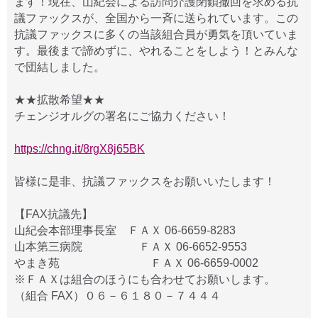
ます！現在、山紀会による訪問介護閉鎖撤回を求める抗
議ファックスが、全国から一斉に送られています。この
抗議ファックスに多くの当該組合員が勇気を頂いていま
す。最後まで諦めずに、やれることをしよう！とみんな
で団結しました。
★★拡散希望★★
チェンジオルグの署名にご協力ください！
https://chng.it/8rgX8j65BK
皆様に是非、抗議ファックスをお願いいたします！
【FAX抗議先】
山紀会本部理事長室 ＦＡＸ 06-6659-8283
山本第三病院 ＦＡＸ 06-6652-9553
やまき苑 ＦＡＸ 06-6659-0002
※ＦＡＸは組合のほうにも合わせてお願いします。
（組合 FAX）０６－６１８０－７４４４