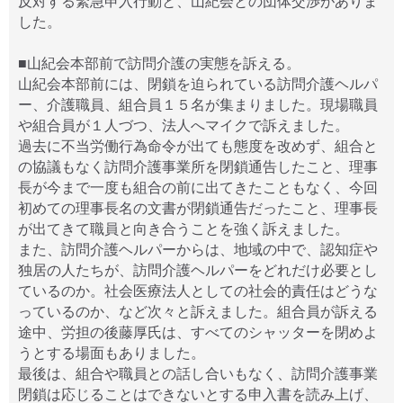
反対する緊急申入行動と、山紀会との団体交渉がありま
した。
■山紀会本部前で訪問介護の実態を訴える。
山紀会本部前には、閉鎖を迫られている訪問介護ヘルパ
ー、介護職員、組合員１５名が集まりました。現場職員
や組合員が１人づつ、法人へマイクで訴えました。
過去に不当労働行為命令が出ても態度を改めず、組合と
の協議もなく訪問介護事業所を閉鎖通告したこと、理事
長が今まで一度も組合の前に出てきたこともなく、今回
初めての理事長名の文書が閉鎖通告だったこと、理事長
が出てきて職員と向き合うことを強く訴えました。
また、訪問介護ヘルパーからは、地域の中で、認知症や
独居の人たちが、訪問介護ヘルパーをどれだけ必要とし
ているのか。社会医療法人としての社会的責任はどうな
っているのか、など次々と訴えました。組合員が訴える
途中、労担の後藤厚氏は、すべてのシャッターを閉めよ
うとする場面もありました。
最後は、組合や職員との話し合いもなく、訪問介護事業
閉鎖は応じることはできないとする申入書を読み上げ、