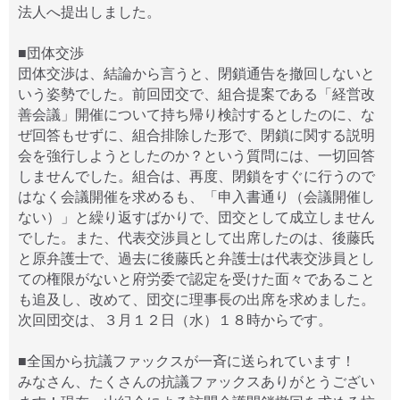
法人へ提出しました。
■団体交渉
団体交渉は、結論から言うと、閉鎖通告を撤回しないと
いう姿勢でした。前回団交で、組合提案である「経営改
善会議」開催について持ち帰り検討するとしたのに、な
ぜ回答もせずに、組合排除した形で、閉鎖に関する説明
会を強行しようとしたのか？という質問には、一切回答
しませんでした。組合は、再度、閉鎖をすぐに行うので
はなく会議開催を求めるも、「申入書通り（会議開催し
ない）」と繰り返すばかりで、団交として成立しません
でした。また、代表交渉員として出席したのは、後藤氏
と原弁護士で、過去に後藤氏と弁護士は代表交渉員とし
ての権限がないと府労委で認定を受けた面々であること
も追及し、改めて、団交に理事長の出席を求めました。
次回団交は、３月１２日（水）１８時からです。
■全国から抗議ファックスが一斉に送られています！
みなさん、たくさんの抗議ファックスありがとうござい