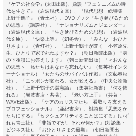
『ケアの社会学』(太田出版)、鼎談『フェミニズムの時
代を生きて』（岩波現代文庫）、『現代思想 総特集
上野千鶴子』（青土社）、DVDブック『生き延びるため
の思想』（講談社）、『ナショナリズムとジェンダー』
（岩波現代文庫）、『生き延びるための思想』（岩波現
代文庫）、『快楽上等』（幻冬舎）、『みんな「おひと
りさま」』（青灯社）、『上野千鶴子が聞く 小笠原先
生、ひとりで家で死ねますか？』（朝日新聞出版）『身
の下相談にお答えします』（朝日新聞出版）『＜おんな
の思想＞ 私たちはあなたを忘れない』（集英社インタ
ーナショナル）『女たちのサバイバル作戦』（文藝春秋
社）、『ニッポンが変わる、女が変える』（中央公論新
社）、『上野千鶴子の選憲論』（集英社新書）『何を怖
れる』（岩波書店・共著）、『老い方上手』（共著・
WAVE出版）、『ケアのカリスマたち 看取りを支える
プロフェッショナル』（亜紀書房）、対談集『思想をか
たちにする』『セクシュアリティをことばにする』(いず
れも青土社)、『非婚ですが、それが何か？』(対談集・
ビジネス社)。『おひとりさまの最期』（朝日新聞出