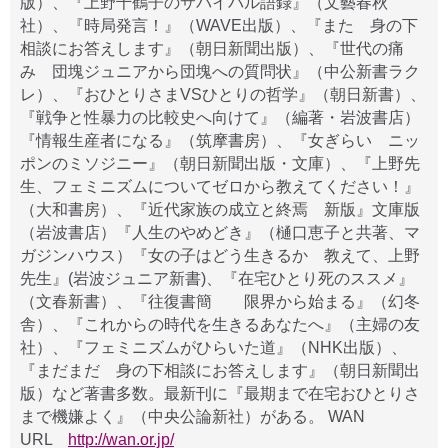
版）、『上野千鶴子のサバイバル語録』（文藝春秋
社）、『時局発言！』（WAVE出版）、『また 身の下
相談にお答えします』（朝日新聞出版）、『世代の痛
み 団塊ジュニアから団塊への質問状』（中公新書ラク
レ）、『おひとりさまVSひとりの哲学』（朝日新書）、
『戦争と性暴力の比較史へ向けて』（編著・岩波書店）
『情報生産者になる』（筑摩書房）、『女ぎらい ニッ
ポンのミソジニー』（朝日新聞出版・文庫）、『上野先
生、フェミニズムについてゼロから教えてください！』
（大和書房）、『近代家族の成立と終焉 新版』文庫版
（岩波書店）『人生のやめどき』（樋口恵子と共著、マ
ガジンハウス）『女の子はどう生きるか 教えて、上野
先生』(岩波ジュニア新書)、『在宅ひとり死のススメ』
（文春新書）、『往復書簡 限界から始まる』（幻冬
舎）、『これからの時代を生きるあなたへ』（主婦の友
社）、『フェミニズムがひらいた道』（NHK出版）、
『まだまだ 身の下相談にお答えします』（朝日新聞出
版）など著書多数。最新刊に『最期まで在宅おひとりさ
まで機嫌よく』（中央公論新社）がある。 WAN
URL
http://wan.or.jp/