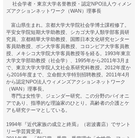
社会学者・東京大学名誉教授・認定NPO法人ウィメン
ズアクションネットワーク（WAN）理事長
富山県生まれ。京都大学大学院社会学博士課程修了。
平安女学院短期大学助教授、シカゴ大学人類学部客員研
究員、京都精華大学助教授、国際日本文化研究センター
客員助教授、ボン大学客員教授、コロンビア大学客員教
授、メキシコ大学院大学客員教授等を経る。1993年東京
大学文学部助教授（社会学）、1995年から2011年3月ま
で、東京大学大学院人文社会系研究科教授。2012年度か
ら2016年度まで、立命館大学特別招聘教授。2011年4月
から認定NPO法人ウィメンズアクションネットワーク
（WAN）理事長。
専門は女性学、ジェンダー研究。この分野のパイオニ
アであり、指導的な理論家のひとり。高齢者の介護とケ
アも研究テーマとしている。
1994年『近代家族の成立と終焉』（岩波書店）でサント
リー学芸賞受賞。