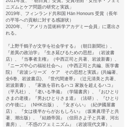
2011年度、「朝日賞」受賞。受賞理由「女性学・フェミ
ニズムとケア問題の研究と実践」
2019年、フィンランド共和国 Hän Honours 受賞（長年
の平等への貢献に対する感謝状）
2020年、「アメリカ芸術科学アカデミー会員」に選出さ
れる。
『上野千鶴子が文学を社会学する』（朝日新聞社）、
『差異の政治学』『生き延びるための思想』（岩波書
店）、『当事者主権』（中西正司と共著、岩波新書）、
『ニーズ中心の福祉社会へ』（中西正司と共編、医学書
院）『岩波シリーズ ケア その思想と実践』(共編著、
全6巻、岩波書店)、『世代間連帯』（辻元清美と共著、
岩波新書）、『家族を容れるハコ 家族を超えるハコ』
（平凡社）、『老いる準備』（学陽書房）、『おひとり
さまの老後』『男おひとりさま道』（法研）、『ひとり
の午後に』（NHK出版）、『女ぎらい』（紀伊國屋書
店）、『女は後半からがおもしろい』（坂東眞理子と共
著、潮出版）、『結婚帝国』（信田さよ子と共著、河出
書房）、『不惑のフェミニズム』（岩波現代文庫）、