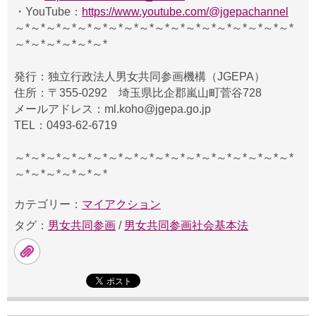
・YouTube：
https://www.youtube.com/@jgepachannel
～*～*～*～*～*～*～*～*～*～*～*～*～*～*～*～*～*～*
～*～*～*～*～*～*
発行：独立行政法人男女共同参画機構（JGEPA）
住所：〒355-0292 埼玉県比企郡嵐山町菅谷728
メールアドレス：ml.koho@jgepa.go.jp
TEL：0493-62-6719
～*～*～*～*～*～*～*～*～*～*～*～*～*～*～*～*～*～*
～*～*～*～*～*～*
カテゴリー：
マイアクション
タグ：
男女共同参画
/
男女共同参画社会基本法