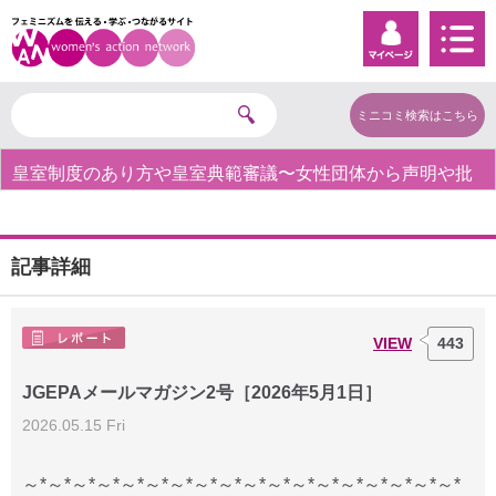
ミニコミ検索はこちら
皇室制度のあり方や皇室典範審議〜女性団体から声明や批
判の声〜
記事詳細
VIEW
443
JGEPAメールマガジン2号［2026年5月1日］
2026.05.15 Fri
～*～*～*～*～*～*～*～*～*～*～*～*～*～*～*～*～*～*