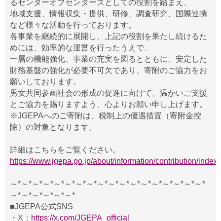
るセンターオブセンターズとしての役割を踏まえ、
地域支援、情報収集・提供、研修、調査研究、国際連携
など様々な活動を行っております。
各事業を継続的に展開し、上記の役割を果たし続けるた
めには、効率的な運営を行ったうえで、
一層の機能強化、事業の充実を図るとともに、安定した
財務基盤の強化が必要不可欠であり、寄附のご協力をお
願いしております。
男女共同参画社会の形成の促進に向けて、温かいご支援
とご協力を賜りますよう、心よりお願い申し上げます。
※JGEPAへのご寄附は、税制上の優遇措置（寄附金控
除）の対象となります。
詳細はこちらをご覧ください。
https://www.jgepa.go.jp/about/information/contribution/index.
～*～*～*～*～*～*～*～*～*～*～*～*～*～*～*～*～*～*
～*～*～*～*～*～*
■JGEPA公式SNS
・X：
https://x.com/JGEPA_official