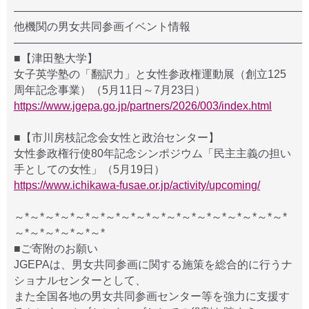
――――――――――――――――――――――――――
他機関の男女共同参画イベント情報
――――――――――――――――――――――――――
■【津田塾大学】
女子英学塾の「翻訳力」と女性参政権運動展（創立125
周年記念事業）（5月11日～7月23日）
https://www.jgepa.go.jp/partners/2026/003/index.html
■【市川房枝記念会女性と政治センター】
女性参政権行使80年記念シンポジウム「民主主義の担い
手としての女性」（5月19日）
https://www.ichikawa-fusae.or.jp/activity/upcoming/
～*～*～*～*～*～*～*～*～*～*～*～*～*～*～*～*～*～*
～*～*～*～*～*～*
■ご寄附のお願い
JGEPAは、男女共同参画に関する施策を総合的に行うナ
ショナルセンターとして、
また全国各地の男女共同参画センター等を強力に支援す