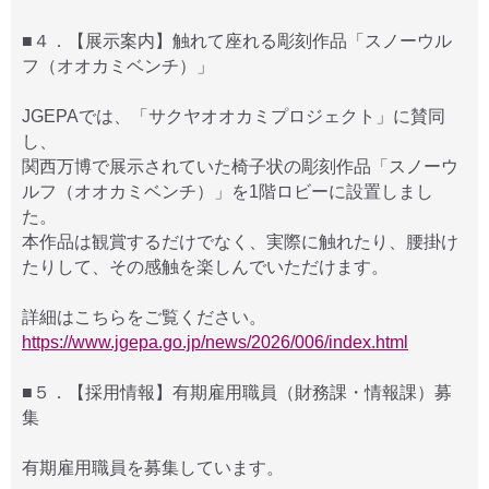
■４．【展示案内】触れて座れる彫刻作品「スノーウル
フ（オオカミベンチ）」
JGEPAでは、「サクヤオオカミプロジェクト」に賛同
し、
関西万博で展示されていた椅子状の彫刻作品「スノーウ
ルフ（オオカミベンチ）」を1階ロビーに設置しまし
た。
本作品は観賞するだけでなく、実際に触れたり、腰掛け
たりして、その感触を楽しんでいただけます。
詳細はこちらをご覧ください。
https://www.jgepa.go.jp/news/2026/006/index.html
■５．【採用情報】有期雇用職員（財務課・情報課）募
集
有期雇用職員を募集しています。