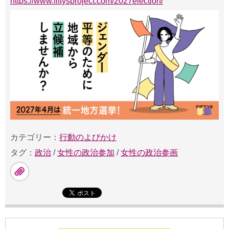
https://www.fiftysproject.com/2027election/
カテゴリー：
行動のよびかけ
タグ：
政治
/
女性の政治参加
/
女性の政治参画