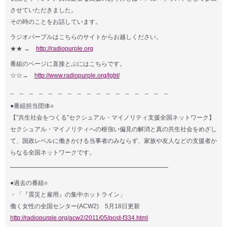
させていただきました。
その時のことをお話しています。
ラジオパープルはこちらのサイトからお越しください。
★★ →
http://radiopurple.org
番組のページに直接とぶにはこちらです。
☆☆→
http://www.radiopurple.org/lgbt/
_ _ _ _ _ _ _ _ _ _ _ _ _ _ _ _ _
●番組担当団体○
【”共生社会をつくる”セクシュアル・マイノリティ支援全国ネットワーク】
セクシュアル・マイノリティへの根強い偏見の解消と真の共生社会をめざし
て、国政レベルに働きかける当事者のみならず、家族や友人などの支援者か
らなる全国ネットワークです。
━━━━━━━━━━━━━━━━━━━━━━━━━━
●過去の番組○
・「『震災と雇用』の集中ホットライン」
働く女性の全国センター(ACW2) 5月18日更新
http://radiopurple.org/acw2/2011/05/post-f334.html