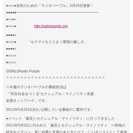
●○○○●女性のための「ラジオパープル」5月25日更新！
●●●●●━━━━━━━━━━━━━━━━━━━━━━━
●○○●○
●○○○●
http://radiopurple.org
●●●●○
●○○○● 「セクマイをとりまく環境の厳しさ」
●●●●○
●○○○○
●○○○○
2009(c)Radio Purple
┛┛┛┛┛┛┛┛┛┛┛┛┛┛┛┛┛┛┛┛┛┛┛┛┛┛┛┛
☆今週のラジオパープルの番組担当は
「”共生社会をつくる”セクシュアル・マイノリティ支援
全国ネットワーク」です。
2011年5月25日(水)に公開している番組のご案内です。
●イベント「被災とセクシュアル・マイノリティ」に行ってきました
2011年5月5日に行われた「被災とセクシュアル・マイノリティ 〜現地の
状況をイマジン。真に必要な支援のあり方とは？」にパネリストとして参加