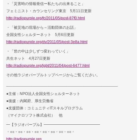
・「災害時の情報発信ー私たちの出来ること」
フェミニスト・カウンセリング東京 5月11日更新
http://radiopurple.org/fc/2011/05/post-87f0.html
・「被災地の現場から～活動団体のお話」
全国女性シェルターネット 5月6日更新
http://radiopurple.org/dv/2011/05/post-3e8a.html
・「世の中は少しずつ変わっていく」
共生ネット 4月27日更新
http://radiopurple.org/lgbt/2011/04/post-6477.html
その他ラジオパープルトップページからご覧ください。
___________________________________________________
●主催：NPO法人全国女性シェルターネット
●後援：内閣府、厚生労働省
●支援団体：コミュニティITスキルプログラム
（マイクロソフト株式会社） 他
━【ラジオパープル】━━━━━━━━━━━━━━━
・○○・○○・○○・○○・○○・○○・○○・○○・
http://radiopurple.org