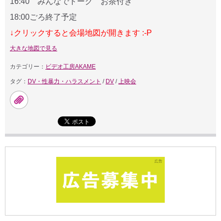
16:40 みんなでトーク お茶付き
18:00ごろ終了予定
↓クリックすると会場地図が開きます :-P
大きな地図で見る
カテゴリー：
ビデオ工房AKAME
タグ：
DV・性暴力・ハラスメント
/
DV
/
上映会