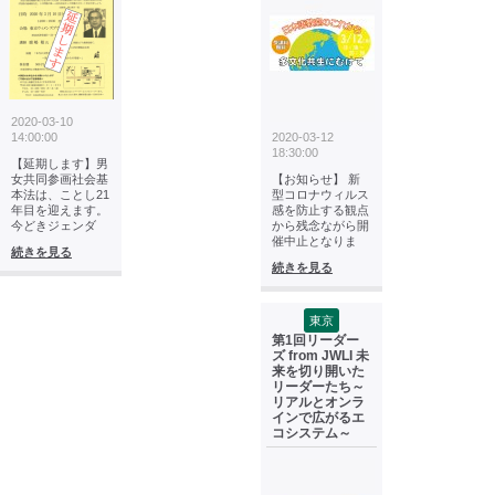
2020-03-10
14:00:00
2020-03-12
18:30:00
【延期します】男
女共同参画社会基
【お知らせ】 新
本法は、ことし21
型コロナウィルス
年目を迎えます。
感を防止する観点
今どきジェンダ
から残念ながら開
催中止となりま
続きを見る
続きを見る
東京
第1回リーダー
ズ from JWLI 未
来を切り開いた
リーダーたち～
リアルとオンラ
インで広がるエ
コシステム～