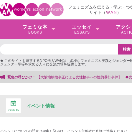
フェミニズムを伝える・学ぶ・つ
サイト（
W
A
N
）
フェミな本
エッセイ
アクシ
BOOKS
ESSAYS
ACTI
★ このサイトを運営するNPO法人WANは、多様なフェミニズム実践とジェンダー
ジェンダー平等を求める人々に交流の場を提供します。
検事正による女性検事への性的暴行事件】 ◆女性検事を支援する会事務局
緊急の呼びかけ：
イベント情報
イベントについての問合せや申し込みは、イベント主催者に直接ご連絡ください。