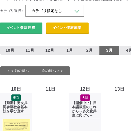
カテゴリ選択：
10月
11月
12月
1月
2月
3月
4
＜＜ 前の週へ
次の週へ ＞＞
10日
11日
12日
13日
東京
大阪
【延期】男女共
【開催中止】日
同参画社会基本
本語教室のこれ
法を学び直す
から～多文化共
生に向けて～