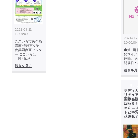
2021-08-11
10:00:00
2021-08-
ここいろ市民企画
10:00:00
講座 伊丹市立男
女共同参画センタ
◆第3回
ー ここいろは、
的マイノ
「性別にか
運動、そ
開催日 : 
続きを見る
続きを見
オン
ラディカ
リチュ
国際会議
回セミ
ェミニ
トと本
萩原弘