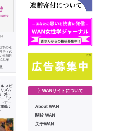
14
 日本の性
リティの
の重層性
2021年
る
ライン
ル·スピ
アリズム
〉WANサイトについて
 第3
ナー「フ
ストアー
About WAN
質主義：
子」
關於 WAN
关于WAN