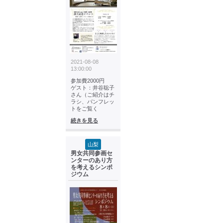
2021-08-08
13:00:00
参加費2000円
ゲスト：井谷聡子
さん（ご紹介はチ
ラシ、パンフレッ
トをご覧く
続きを見る
山梨
男女共同参画セ
ンターのあり方
を考えるシンポ
ジウム