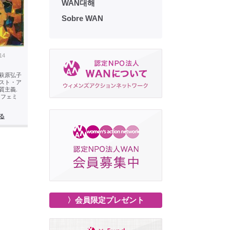
WAN대해
Sobre WAN
14
萩原弘子
スト・ア
質主義.
 フェミ
る
〉会員限定プレゼント