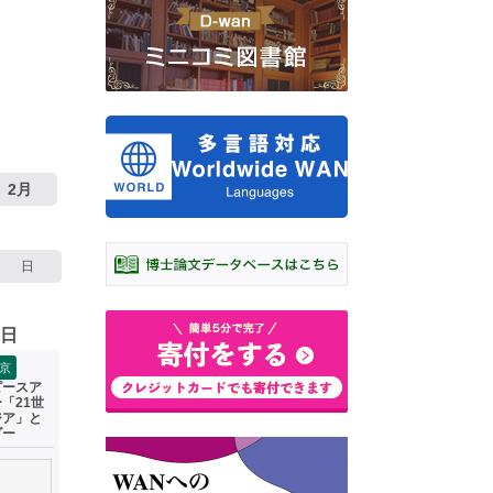
2月
日
4日
京
ピースア
「21世
ジア」と
ダー