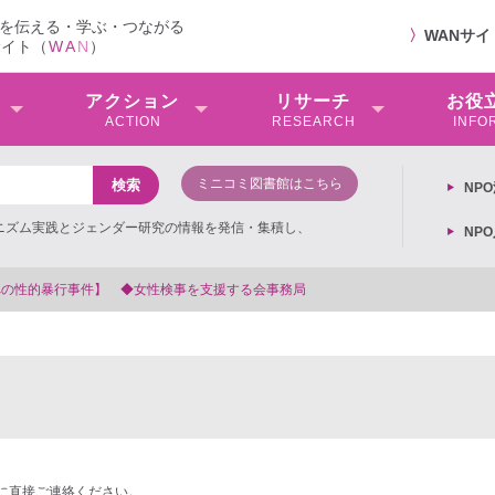
を伝える・学ぶ・つながる
〉
WANサ
サイト（
W
A
N
）
アクション
リサーチ
お役
ACTION
RESEARCH
INFO
ミニコミ図書館はこちら
NP
ミニズム実践とジェンダー研究の情報を発信・集積し、
NP
支援する会事務局
に直接ご連絡ください。