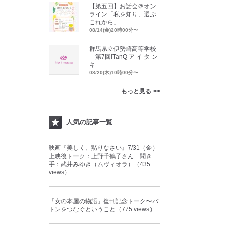
【第五回】お話会＠オン
ライン「私を知り、選ぶ
これから」
08/14(金)20時00分〜
群馬県立伊勢崎高等学校
「第7回iTanQ ア イ タ ン
キ
08/20(木)10時00分〜
もっと見る >>
人気の記事一覧
映画『美しく、黙りなさい』7/31（金）
上映後トーク：上野千鶴子さん 聞き
手：武井みゆき（ムヴィオラ）（435
views）
「女の本屋の物語」復刊記念トーク〜バ
トンをつなぐということ（775 views）