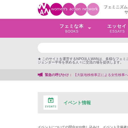
フェミニズム
フェミな本
エッセイ
BOOKS
ESSAYS
★ このサイトを運営するNPO法人WANは、多様なフェ
ジェンダー平等を求める人々に交流の場を提供します。
【大阪地検検事正による女性検事への性的暴行事件】 ◆女性検事を
緊急の呼びかけ：
イベント情報
イベントについての問合せや申し込みは、イベント主催者