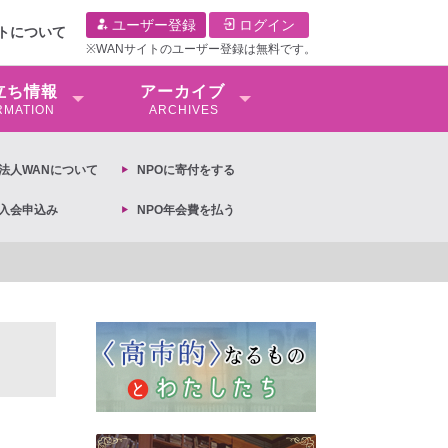
ユーザー登録
ログイン
イトについて
※WANサイトのユーザー登録は無料です。
⽴ち情報
アーカイブ
RMATION
ARCHIVES
O法⼈WANについて
NPOに寄付をする
O入会申込み
NPO年会費を払う
【抗議文】2026年3月13日第6次男女共同参画基本計画の