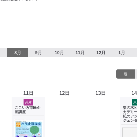
月
8月
9月
10月
11月
12月
1月
週
11日
12日
13日
1
兵庫
東
ここいろ市民企
梨の木
画講座
カデミー
紀のア
ジェン