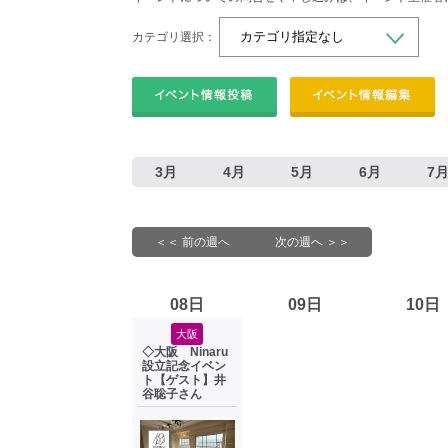
カテゴリ選択：
3月
4月
5月
6月
7
＜＜ 前の週へ
次の週へ ＞＞
08日
09日
10日
大阪
◇大阪 Ninaru
設立記念イベン
ト【ゲスト】井
谷聡子さん