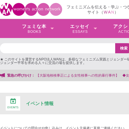
フェミニズムを伝える・学ぶ・つ
サイト（
W
A
N
）
フェミな本
エッセイ
アクシ
BOOKS
ESSAYS
ACTI
★ このサイトを運営するNPO法人WANは、多様なフェミニズム実践とジェンダー
ジェンダー平等を求める人々に交流の場を提供します。
検事正による女性検事への性的暴行事件】 ◆女性検事を支援する会事務局
緊急の呼びかけ：
イベント情報
イベントについての問合せや申し込みは、イベント主催者に直接ご連絡ください。