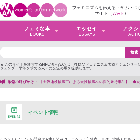
フェミニズムを伝える・学ぶ・つ
サイト（
W
A
N
）
フェミな本
エッセイ
アクシ
BOOKS
ESSAYS
ACTI
★ このサイトを運営するNPO法人WANは、多様なフェミニズム実践とジェンダー
ジェンダー平等を求める人々に交流の場を提供します。
緊急の呼びかけ：
【大阪地検検事正による女性検事への性的暴行事件】 ◆女性
イベント情報
イベントについての問合せや申し込みは、イベント主催者に直接ご連絡ください。