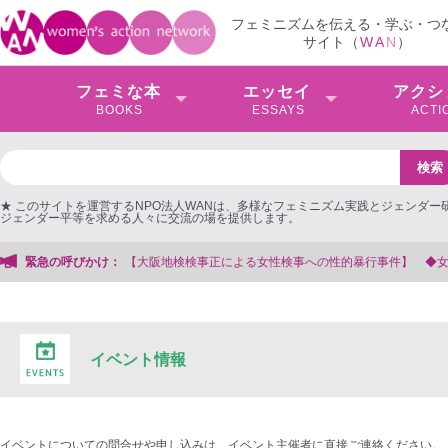
フェミニズムを伝える・学ぶ・つ
サイト（
W
A
N
）
フェミな本
エッセイ
アクシ
BOOKS
ESSAYS
ACTI
★ このサイトを運営するNPO法人WANは、多様なフェミニズム実践とジェンダー
ジェンダー平等を求める人々に交流の場を提供します。
阪地検検事正による女性検事への性的暴行事件】 ◆女性検事を支援する会事務局
緊急の呼びかけ：
イベント情報
イベントについての問合せや申し込みは、イベント主催者に直接ご連絡ください。