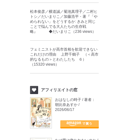
松本俊彦／横道誠／菊池真理子／二村ヒ
トシ／だいまりこ／加藤浩平・著『「や
められない」をどうするか: きみと同じ
ことで悩んでる大人たちの生存戦
略』 ◆だいまりこ（236 views）
フェミニストが高市首相を歓迎できない
これだけの理由 上野千鶴子 （＜高市
的なるもの＞とわたしたち ６）
（15320 views）
アフィリエイトの窓
おはなしの時子 / 著者：
朝比奈あすか /
2026/06/17