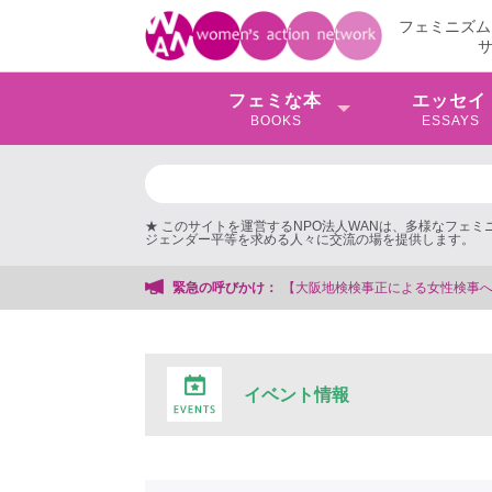
フェミニズム
フェミな本
エッセイ
BOOKS
ESSAYS
★ このサイトを運営するNPO法人WANは、多様なフェ
ジェンダー平等を求める人々に交流の場を提供します。
大阪地検検事正による女性検事への性的暴行事件】 ◆女性検事を支援する会事務
緊急の呼びかけ：
イベント情報