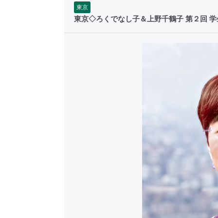
東京
東京◇ろくでなし子＆上野千鶴子 第２回 