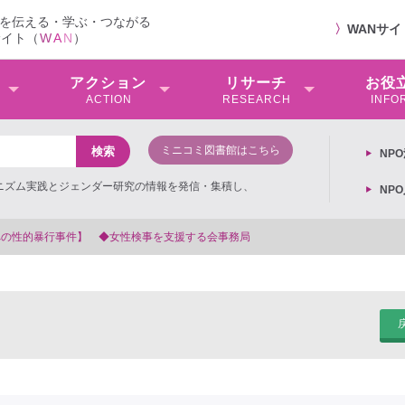
を伝える・学ぶ・つながる
〉
WANサ
サイト（
W
A
N
）
アクション
リサーチ
お役
ACTION
RESEARCH
INFO
ミニコミ図書館はこちら
NP
ミニズム実践とジェンダー研究の情報を発信・集積し、
NP
局