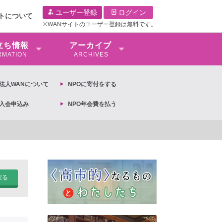
ユーザー登録
ログイン
イトについて
※WANサイトのユーザー登録は無料です。
⽴ち情報
アーカイブ
RMATION
ARCHIVES
O法⼈WANについて
NPOに寄付をする
O入会申込み
NPO年会費を払う
【抗議文】2026年3月13日第6次男女共同参画基本計画の閣議決定への抗
戻る