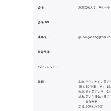
会場：
東京芸術大学、6ホール
会場URL：
連絡先：
geidai.gohan@gmail.c
登録団体：
パンフレット：
詳細：
名称: 学生のための芸
日時: 10月4日（火） 18:
会場: 東京芸術大学、6
対象: 芸大生優先（美
参加無料
定員: 200名の予定