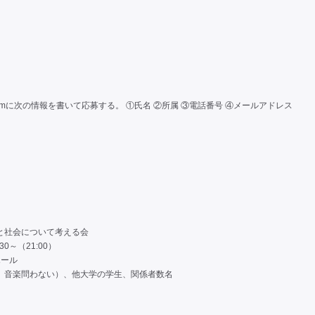
om
に次の情報を書いて応募する。 ①氏名 ②所属 ③電話番号 ④メールアドレス
術と社会について考える会
30～（21:00）
ホール
術、音楽問わない）、他大学の学生、関係者数名