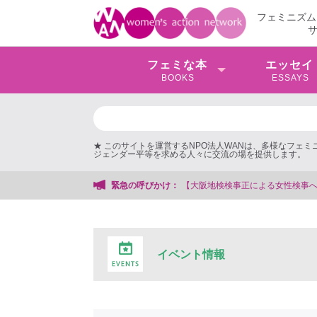
フェミニズム
フェミな本
エッセイ
BOOKS
ESSAYS
★ このサイトを運営するNPO法人WANは、多様なフェ
ジェンダー平等を求める人々に交流の場を提供します。
【大阪地検検事正による女性検事への性的暴行事件】 ◆女性検事を支援する会事
緊急の呼びかけ：
イベント情報