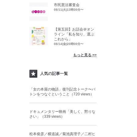
市民憲法審査会
08/11(火)13時30分〜
【第五回】お話会＠オン
ライン「私を知り、選ぶ
これから」
08/14(金)20時00分〜
もっと見る >>
人気の記事一覧
「女の本屋の物語」復刊記念トーク〜バ
トンをつなぐということ（720 views）
ドキュメンタリー映画「美しく、黙りな
さい」（339 views）
松本俊彦／横道誠／菊池真理子／二村ヒ