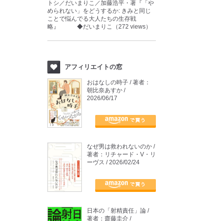
トシ／だいまりこ／加藤浩平・著『「や
められない」をどうするか: きみと同じ
ことで悩んでる大人たちの生存戦
略』 ◆だいまりこ（272 views）
アフィリエイトの窓
おはなしの時子 / 著者：
朝比奈あすか /
2026/06/17
なぜ男は救われないのか /
著者：リチャード・V・リ
ーヴス / 2026/02/24
日本の「射精責任」論 /
著者：齋藤圭介 /