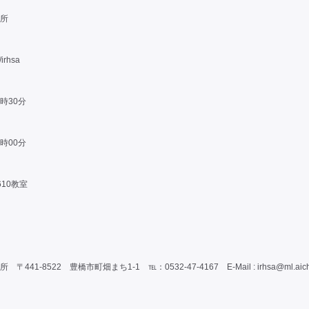
所
/irhsa
3時30分
5時00分
10教室
441-8522 豊橋市町畑まち1-1 ℡：0532-47-4167 E-Mail :
irhsa@ml.aich