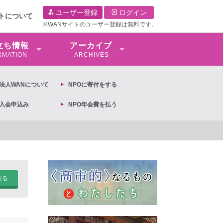
ユーザー登録
ログイン
イトについて
※WANサイトのユーザー登録は無料です。
⽴ち情報
アーカイブ
RMATION
ARCHIVES
O法⼈WANについて
NPOに寄付をする
O入会申込み
NPO年会費を払う
【抗議文】2026年3月13日第6次男女共同参画基本計画の閣議決定への
戻る