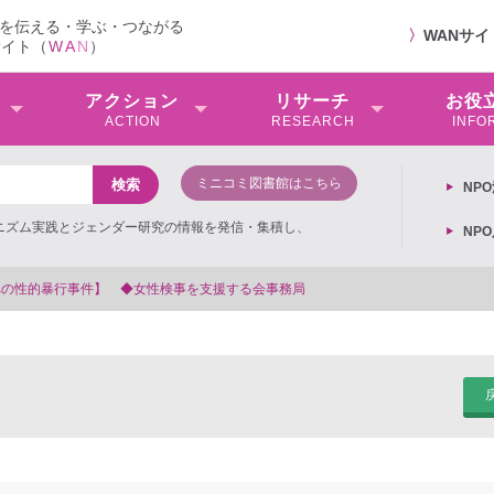
を伝える・学ぶ・つながる
〉
WANサ
サイト（
W
A
N
）
アクション
リサーチ
お役
ACTION
RESEARCH
INFO
ミニコミ図書館はこちら
NP
ミニズム実践とジェンダー研究の情報を発信・集積し、
NP
務局