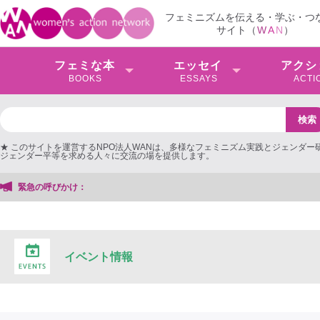
フェミニズムを伝える・学ぶ・つ
サイト（
W
A
N
）
フェミな本
エッセイ
アクシ
BOOKS
ESSAYS
ACTI
★ このサイトを運営するNPO法人WANは、多様なフェミニズム実践とジェンダー
ジェンダー平等を求める人々に交流の場を提供します。
緊急の呼びかけ：
イベント情報