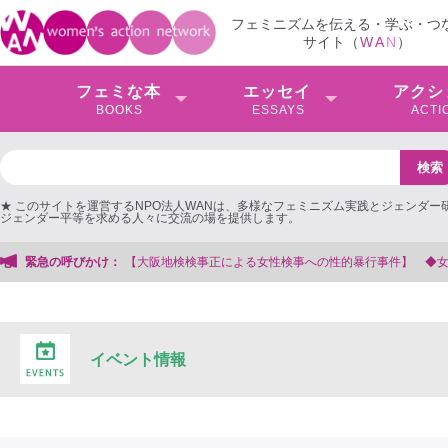
フェミニズムを伝える・学ぶ・つ
サイト（
W
A
N
）
フェミな本
エッセイ
アクシ
BOOKS
ESSAYS
ACTI
★ このサイトを運営するNPO法人WANは、多様なフェミニズム実践とジェンダー
ジェンダー平等を求める人々に交流の場を提供します。
る女性検事への性的暴行事件】 ◆女性検事を支援する会事務局
緊急の呼びかけ：
イベント情報