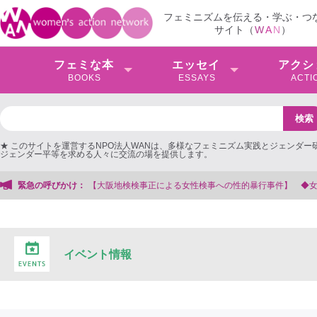
フェミニズムを伝える・学ぶ・つ
サイト（
W
A
N
）
フェミな本
エッセイ
アクシ
BOOKS
ESSAYS
ACTI
★ このサイトを運営するNPO法人WANは、多様なフェミニズム実践とジェンダー
ジェンダー平等を求める人々に交流の場を提供します。
緊急の呼びかけ：
【大阪地検検事正による女性検事への性的暴行事件】 ◆女性検事
イベント情報