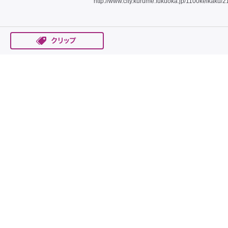
http://www.city.kurume.fukuoka.jp/1100keikaku