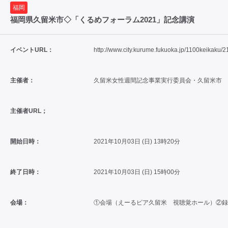
福岡
福岡県久留米市◇「くるめフォーラム2021」記念講演
イベントURL：
http://www.city.kurume.fukuoka.jp/1100keikaku
主催者：
久留米女性週間記念事業実行委員会・久留米市
主催者URL；
開始日時：
2021年10月03日 (日) 13時20分
終了日時：
2021年10月03日 (日) 15時00分
会場：
①会場（えーるピア久留米 視聴覚ホール）②録