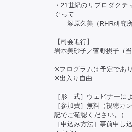
・21世紀のリプロダクテ
ぐって
塚原久美（RHR研究所
【司会進行】
岩本美砂子／菅野摂子（
※プログラムは予定であ
※出入り自由
［形 式］ウェビナーに
［参加費］無料（視聴カ
記でご確認ください。）
［申込み方法］事前申し