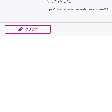
ください。
https://us02web.zoom.us/webinar/register/WN