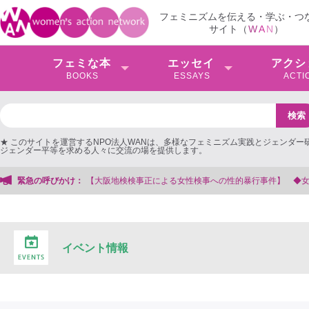
フェミニズムを伝える・学ぶ・つ
サイト（
W
A
N
）
フェミな本
エッセイ
アクシ
BOOKS
ESSAYS
ACTI
★ このサイトを運営するNPO法人WANは、多様なフェミニズム実践とジェンダー
ジェンダー平等を求める人々に交流の場を提供します。
検検事正による女性検事への性的暴行事件】 ◆女性検事を支援する会事務局
緊急の呼びかけ：
イベント情報