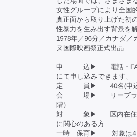
した場面では、さまざまな
女性グループにより全国
真正面から取り上げた初
性暴力を生み出す背景を
1978年／96分／カナダ
ヌ国際映画祭正式出品
申 込▶ 電話・FAX
にて申し込みできます。
定 員▶ 40名(申
会 場▶ リーブラホ
階）
対 象▶ 区内在住・
に関心のある方
一時 保育▶ 対象は4