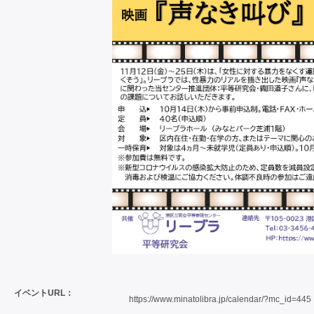
イベントURL：
https://www.minatolibra.jp/calendar/?mc_id=445