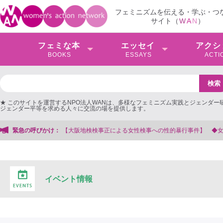
フェミニズムを伝える・学ぶ・つ
サイト（
W
A
N
）
フェミな本
エッセイ
アクシ
BOOKS
ESSAYS
ACTI
★ このサイトを運営するNPO法人WANは、多様なフェミニズム実践とジェンダー
ジェンダー平等を求める人々に交流の場を提供します。
る女性検事への性的暴行事件】 ◆女性検事を支援する会事務局
緊急の呼びかけ：
イベント情報