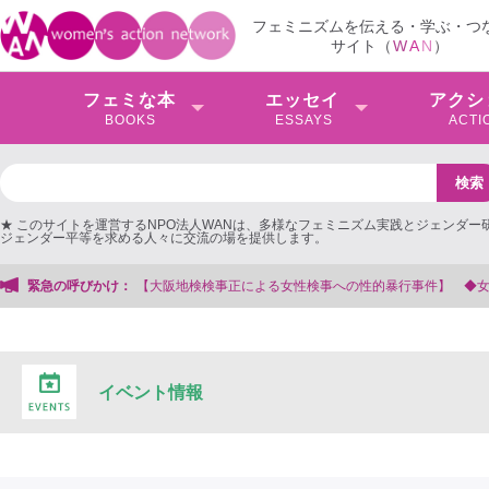
フェミニズムを伝える・学ぶ・つ
サイト（
W
A
N
）
フェミな本
エッセイ
アクシ
BOOKS
ESSAYS
ACTI
★ このサイトを運営するNPO法人WANは、多様なフェミニズム実践とジェンダー
ジェンダー平等を求める人々に交流の場を提供します。
緊急の呼びかけ：
【大阪地検検事正による女性検事への性的暴行事件】 ◆女性検事を支
イベント情報