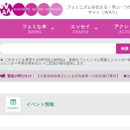
フェミニズムを伝える・学ぶ・つ
サイト（
W
A
N
）
フェミな本
エッセイ
アクシ
BOOKS
ESSAYS
ACTI
★ このサイトを運営するNPO法人WANは、多様なフェミニズム実践とジェンダー
ジェンダー平等を求める人々に交流の場を提供します。
による女性検事への性的暴行事件】 ◆女性検事を支援する会事務局
緊急の呼びかけ：
イベント情報