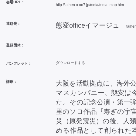
会場URL：
http://taihen.o.oo7.jp/meta/meta_map.htm
連絡先：
態変officeイマージュ
taihe
登録団体：
ダウンロードする
パンフレット：
詳細：
大阪を活動拠点に、海外
マスカンパニー、態変は今
た。その記念公演・第一
里のソロ作品『寿ぎの宇宙』
災（原発震災）の後、人
める作品として創られた