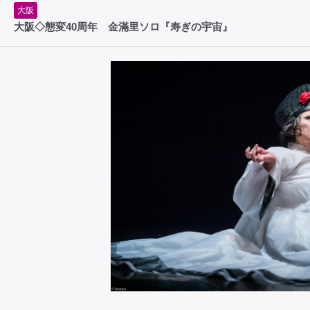
大阪
大阪◇態変40周年 金滿里ソロ『寿ぎの宇宙』