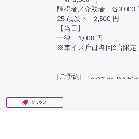
障碍者／介助者 各3,000 
25 歳以下 2,500 円
【当日】
一律 4,000 円
※車イス席は各回2台限定
[ご予約]
http://www.asahi-net.or.jp/~tj2