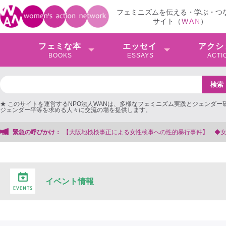
フェミニズムを伝える・学ぶ・つ
サイト（
W
A
N
）
フェミな本
エッセイ
アクシ
BOOKS
ESSAYS
ACTI
★ このサイトを運営するNPO法人WANは、多様なフェミニズム実践とジェンダー
ジェンダー平等を求める人々に交流の場を提供します。
事正による女性検事への性的暴行事件】 ◆女性検事を支援する会事務局
緊急の呼びかけ：
イベント情報