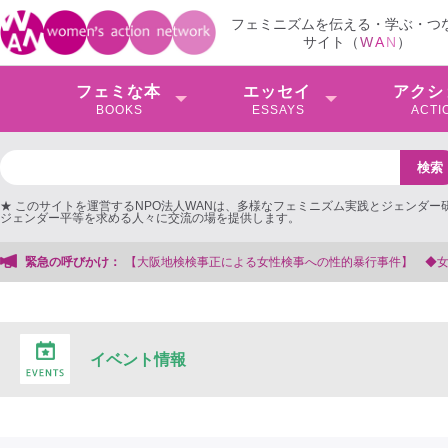
フェミニズムを伝える・学ぶ・つ
サイト（
W
A
N
）
フェミな本
エッセイ
アクシ
BOOKS
ESSAYS
ACTI
★ このサイトを運営するNPO法人WANは、多様なフェミニズム実践とジェンダー
ジェンダー平等を求める人々に交流の場を提供します。
検検事正による女性検事への性的暴行事件】 ◆女性検事を支援する会事務局
緊急の呼びかけ：
イベント情報