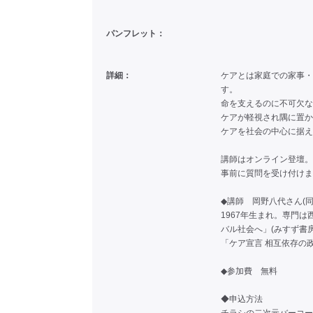
パンフレット：
詳細：
ケアとは家庭での家事・
す。
命を支えるのに不可欠な
ケアが軽視され隅に置か
ケアを社会の中心に据え
講師はオンライン登壇。
事前に質問を受け付けま
◆講師 岡野八代さん(
1967年生まれ。専門
バル社会へ」(みすず書房
「ケア宣言 相互依存の政
◆参加費 無料
◆申込方法