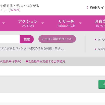
を伝える・学ぶ・つながる
〉
WANサ
サイト（
W
A
N
）
アクション
リサーチ
お役
ACTION
RESEARCH
INFO
ミニコミ図書館はこちら
NP
ミニズム実践とジェンダー研究の情報を発信・集積し、
NP
【抗議