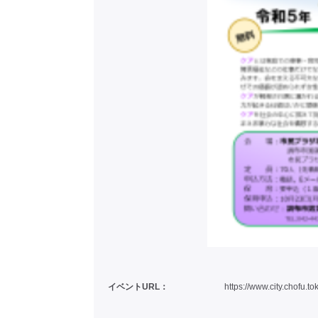
イベントURL：
https://www.city.chofu.