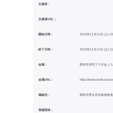
主催者：
主催者URL；
開始日時：
2023年11月11日 (土) 1
終了日時：
2023年11月11日 (土) 1
会場：
調布市市民プラザあくろ
会場URL：
https://www.chofu-across
連絡先：
調布市男女共同参画推進セン
登録団体：