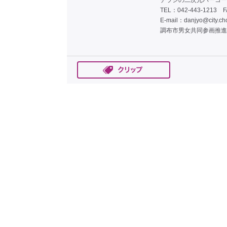
チラシの二次元バーコー
TEL：042-443-1213 F
E-mail：
danjyo@city.cho
調布市男女共同参画推進