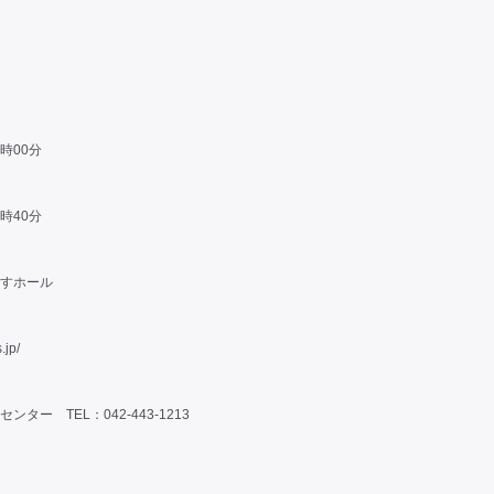
0時00分
1時40分
すホール
.jp/
ター TEL：042-443-1213