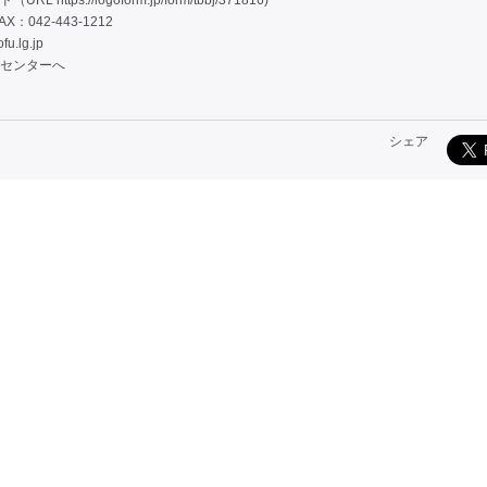
ド（URL
https://logoform.jp/form/tbbj/371816)
AX：042-443-1212
fu.lg.jp
センターへ
シェア