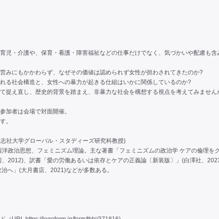
育児・介護や、保育・看護・障害福祉などの仕事だけでなく、気づかいや配慮も含
営みにもかかわらず、なぜその価値は認められず女性が担わされてきたのか?
れる社会構造と、女性への暴力が起きる仕組はいかに関係しているのか?
て捉え直し、歴史的背景を踏まえ、非暴力な社会を構想する視点を考えてみません
参加者は会場で対面開催。
す。
同志社大学グローバル・スタディーズ研究科教授)
は西洋政治思想、フェミニズム理論。主な著書「フェミニズムの政治学 ケアの倫理を
、2012)、訳書「愛の労働あるいは依存とケアの正義論〔新装版〕」(白澤社、2023
治へ」(大月書店、2021)などが多数ある。