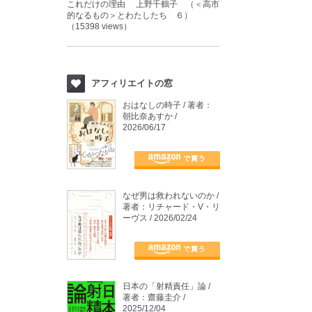
これだけの理由 上野千鶴子 （＜高市
的なるもの＞とわたしたち ６）
（15398 views）
アフィリエイトの窓
おはなしの時子 / 著者：
朝比奈あすか /
2026/06/17
なぜ男は救われないのか /
著者：リチャード・V・リ
ーヴス / 2026/02/24
日本の「射精責任」論 /
著者：齋藤圭介 /
2025/12/04