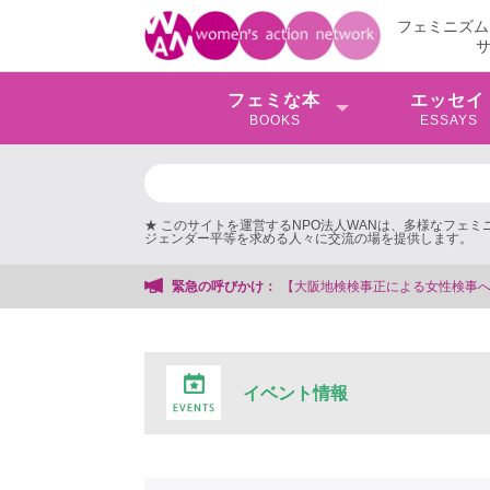
フェミニズム
フェミな本
エッセイ
BOOKS
ESSAYS
★ このサイトを運営するNPO法人WANは、多様なフェ
ジェンダー平等を求める人々に交流の場を提供します。
正による女性検事への性的暴行事件】 ◆女性検事を支援する会事務局
緊急の呼びかけ：
イベント情報