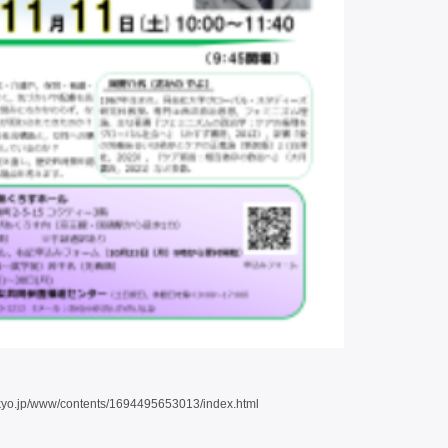
tokyo.jp/www/contents/1694495653013/index.html