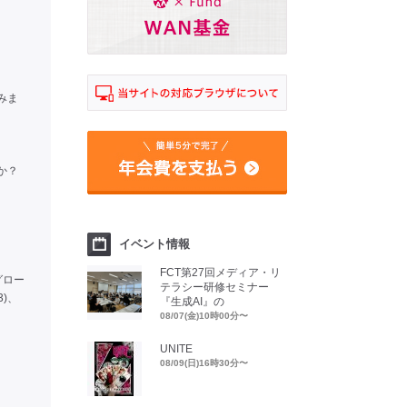
みま
か？
イベント情報
FCT第27回メディア・リ
グロー
テラシー研修セミナー
)、
『生成AI』の
08/07(金)10時00分〜
UNITE
08/09(日)16時30分〜