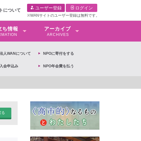
ユーザー登録
ログイン
イトについて
※WANサイトのユーザー登録は無料です。
⽴ち情報
アーカイブ
RMATION
ARCHIVES
O法⼈WANについて
NPOに寄付をする
O入会申込み
NPO年会費を払う
文】2026年3月13日第6次男女共同参画基本計画の閣議決定への抗議文 ◆女性差
戻る