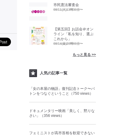
市民憲法審査会
08/11(火)13時30分〜
【第五回】お話会＠オン
ライン「私を知り、選ぶ
これから」
08/14(金)20時00分〜
もっと見る >>
人気の記事一覧
「女の本屋の物語」復刊記念トーク〜バ
トンをつなぐということ（750 views）
ドキュメンタリー映画「美しく、黙りな
さい」（356 views）
フェミニストが高市首相を歓迎できない