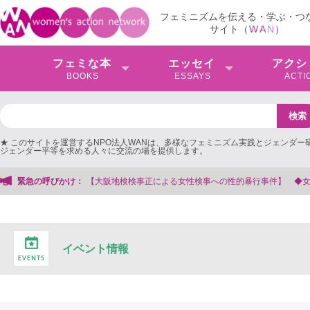
フェミニズムを伝える・学ぶ・つ
サイト（
W
A
N
）
フェミな本
エッセイ
アクシ
BOOKS
ESSAYS
ACTI
★ このサイトを運営するNPO法人WANは、多様なフェミニズム実践とジェンダー
ジェンダー平等を求める人々に交流の場を提供します。
検事への性的暴行事件】 ◆女性検事を支援する会事務局
緊急の呼びかけ：
イベント情報