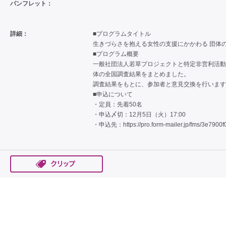
パンフレット：
詳細：
■プログラムタイトル
生きづらさを抱える女性の支援にかかわる 団体
■プログラム概要
一般社団法人若草プロジェクトと特定非営利活動
体の全国調査結果をまとめました。
調査結果をもとに、参加者と意見交換を行います
■申込について
・定員：先着50名
・申込〆切：12月5日（火）17:00
・申込先：
https://pro.form-mailer.jp/fms/3e790