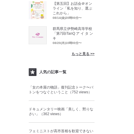
【第五回】お話会＠オン
ライン「私を知り、選ぶ
これから」
08/14(金)20時00分〜
群馬県立伊勢崎高等学校
「第7回iTanQ ア イ タ ン
キ
08/20(木)10時00分〜
もっと見る >>
人気の記事一覧
「女の本屋の物語」復刊記念トーク〜バ
トンをつなぐということ（752 views）
ドキュメンタリー映画「美しく、黙りな
さい」（362 views）
フェミニストが高市首相を歓迎できない