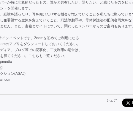
バーが特に印象的だったもの、誰かと共有したい、語りたい、と感じたものをピッ
ントを開催します。
、経験を語ったり、耳を傾けたりする機会が増えていくことを私たちは願っていま
し犯罪視する空気を変えていくこと、刑法堕胎罪や、母体保護法の配偶者同意をな
ません。また、書籍とサイトについて、関わったメンバーからのご案内もあります
ンラインイベントです。Zoomを初めてご利用になる
oomのアプリをダウンロードしておいてください。
ディア、ブログ等での記事化、二次利用の場合は、
を得てください。こちらもご覧ください。
rg/media
先】
ション(ASAJ)
il.com
シェア