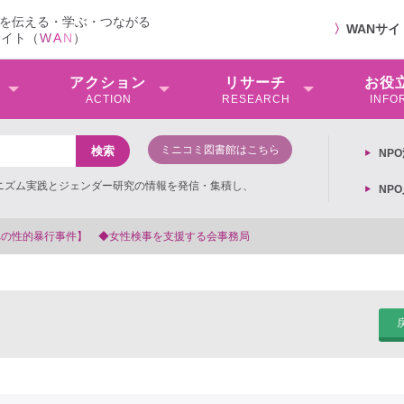
を伝える・学ぶ・つながる
〉
WANサ
サイト（
W
A
N
）
アクション
リサーチ
お役
ACTION
RESEARCH
INFO
ミニコミ図書館はこちら
NP
ミニズム実践とジェンダー研究の情報を発信・集積し、
NP