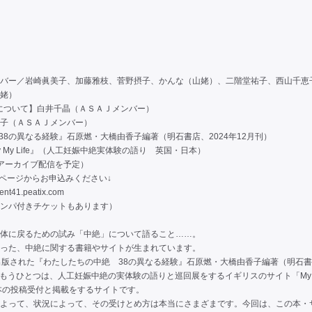
バー／岩崎眞美子、加藤雅枝、菅野摂子、かんな（山姥）、二階堂祐子、西山千恵
姥）
Life』について】白井千晶（ＡＳＡＪメンバー）
子（ＡＳＡＪメンバー）
38の異なる経験』石原燃・大橋由香子編著（明石書店、2024年12月刊）
ody My Life』（人工妊娠中絶実体験の語り 英国・日本）
日アーカイブ配信を予定）
xのページからお申込みください↓
vent41.peatix.com
ンパ付きチケットもあります）
体に戻るための試み「中絶」について語ること……。
った、中絶に関する書籍やサイトが生まれています。
出版された『わたしたちの中絶 38の異なる経験』石原燃・大橋由香子編著（明石書
てもうひとつは、人工妊娠中絶の実体験の語りと巡回展をするイギリスのサイト「My B
、日本の投稿受付と掲載をするサイトです。
よって、状況によって、その受けとめ方は本当にさまざまです。今回は、この本・