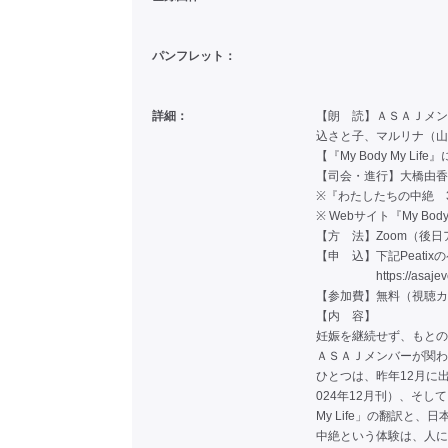
パンフレット：
詳細：
【朗 読】ＡＳＡＪメン
込さと子、マルリナ（山
【『My Body My 
【司会・進行】大橋由香
※『わたしたちの中絶 
※ Webサイト『My B
【方 法】Zoom（後
【申 込】下記Peati
https://asaje
【参加費】無料（視聴カ
【内 容】
妊娠を継続せず、もとの
ＡＳＡＪメンバーが関わ
ひとつは、昨年12月に
024年12月刊）、そし
My Life」の翻訳と
中絶という体験は、人に