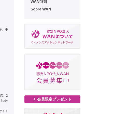
WAN대해
Sobre WAN
子、中
店、2
〉会員限定プレゼント
ody
サイト