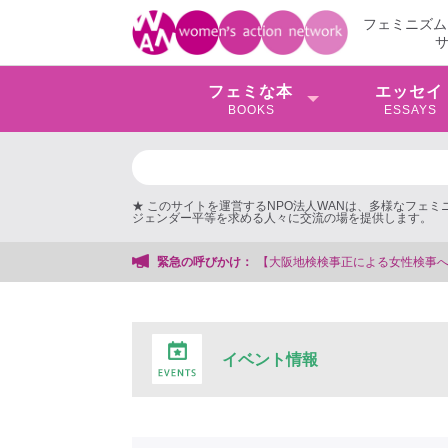
フェミニズム
フェミな本
エッセイ
BOOKS
ESSAYS
★ このサイトを運営するNPO法人WANは、多様なフェ
ジェンダー平等を求める人々に交流の場を提供します。
地検検事正による女性検事への性的暴行事件】 ◆女性検事を支援する会事務局
緊急の呼びかけ：
イベント情報