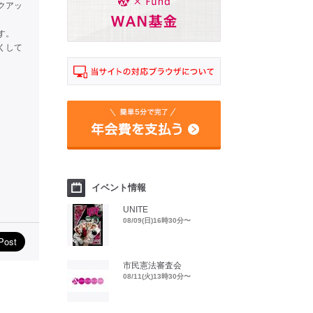
クアッ
す。
くして
。
イベント情報
UNITE
08/09(日)16時30分〜
市民憲法審査会
08/11(火)13時30分〜