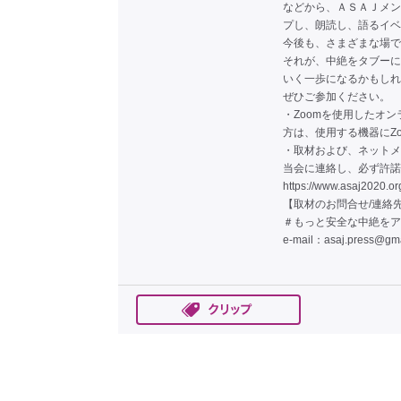
などから、ＡＳＡＪメン
プし、朗読し、語るイベ
今後も、さまざまな場で
それが、中絶をタブーに
いく一歩になるかもしれ
ぜひご参加ください。
・Zoomを使用したオ
方は、使用する機器にZ
・取材および、ネットメ
当会に連絡し、必ず許諾
https://www.asaj2020.o
【取材のお問合せ/連絡
＃もっと安全な中絶をアク
e-mail：asaj.
press@gma