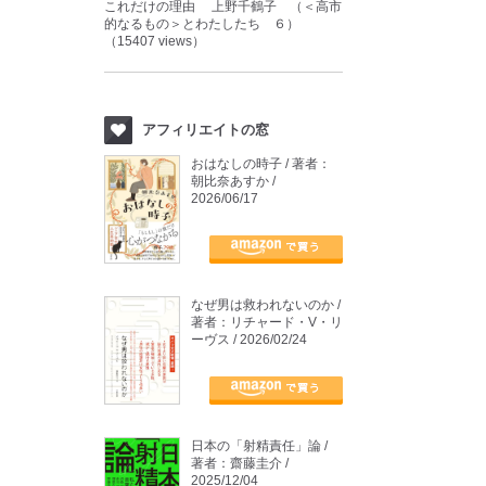
これだけの理由 上野千鶴子 （＜高市
的なるもの＞とわたしたち ６）
（15407 views）
アフィリエイトの窓
おはなしの時子 / 著者：
朝比奈あすか /
2026/06/17
なぜ男は救われないのか /
著者：リチャード・V・リ
ーヴス / 2026/02/24
日本の「射精責任」論 /
著者：齋藤圭介 /
2025/12/04