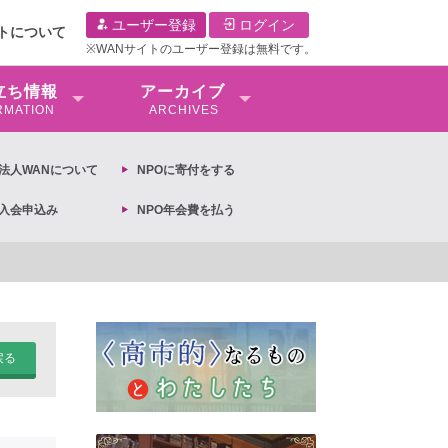
ユーザー登録
ログイン
イトについて
※WANサイトのユーザー登録は無料です。
⽴ち情報
アーカイブ
RMATION
ARCHIVES
O法⼈WANについて
NPOに寄付をする
O入会申込み
NPO年会費を払う
【抗議文】2026年3月13日第6次男女共同参画基本計画の閣議決定への抗議文 
戻る