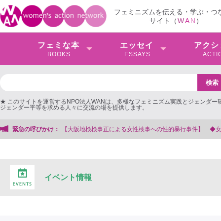
フェミニズムを伝える・学ぶ・つ
サイト（
W
A
N
）
フェミな本
エッセイ
アクシ
BOOKS
ESSAYS
ACTI
★ このサイトを運営するNPO法人WANは、多様なフェミニズム実践とジェンダー
ジェンダー平等を求める人々に交流の場を提供します。
る女性検事への性的暴行事件】 ◆女性検事を支援する会事務局
緊急の呼びかけ：
イベント情報