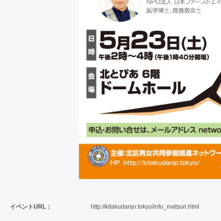
イベントURL：
http://kitakudanjo.tokyo/info_matsuri.html