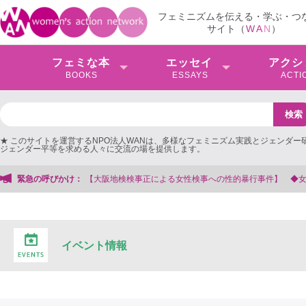
フェミニズムを伝える・学ぶ・つ
サイト（
W
A
N
）
フェミな本
エッセイ
アクシ
BOOKS
ESSAYS
ACTI
★ このサイトを運営するNPO法人WANは、多様なフェミニズム実践とジェンダー
ジェンダー平等を求める人々に交流の場を提供します。
検検事正による女性検事への性的暴行事件】 ◆女性検事を支援する会事務局
緊急の呼びかけ：
イベント情報