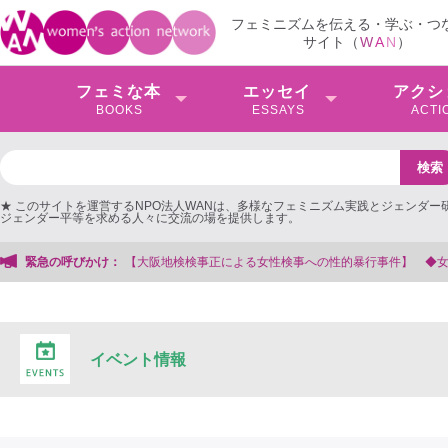
フェミニズムを伝える・学ぶ・つ
サイト（
W
A
N
）
フェミな本
エッセイ
アクシ
BOOKS
ESSAYS
ACTI
★ このサイトを運営するNPO法人WANは、多様なフェミニズム実践とジェンダー
ジェンダー平等を求める人々に交流の場を提供します。
性検事への性的暴行事件】 ◆女性検事を支援する会事務局
緊急の呼びかけ：
イベント情報