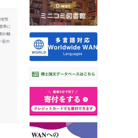
の女性
世界に
役割の幅
一定の