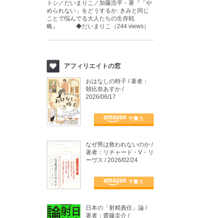
トシ／だいまりこ／加藤浩平・著『「や
められない」をどうするか: きみと同じ
ことで悩んでる大人たちの生存戦
略』 ◆だいまりこ（244 views）
アフィリエイトの窓
おはなしの時子 / 著者：
朝比奈あすか /
2026/06/17
なぜ男は救われないのか /
著者：リチャード・V・リ
ーヴス / 2026/02/24
日本の「射精責任」論 /
著者：齋藤圭介 /