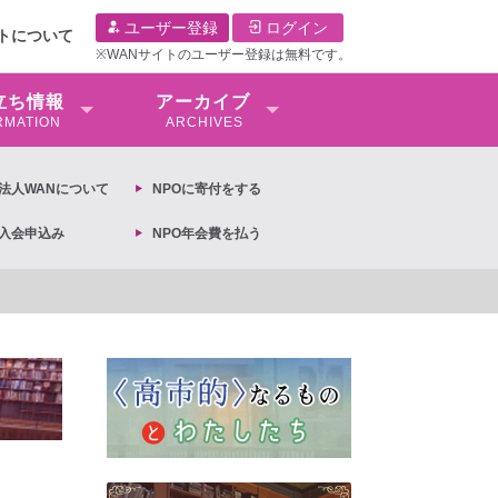
ユーザー登録
ログイン
イトについて
※WANサイトのユーザー登録は無料です。
⽴ち情報
アーカイブ
RMATION
ARCHIVES
O法⼈WANについて
NPOに寄付をする
O入会申込み
NPO年会費を払う
【抗議文】2026年3月13日第6次男女共同参画基本計画の閣議決定