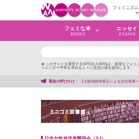
フェミニズム
フェミな本
エッセイ
BOOKS
ESSAYS
★ このサイトを運営するNPO法人WANは、多様なフェ
ジェンダー平等を求める人々に交流の場を提供します。
【大阪地検検事正による女性検事への性的暴行事件】 ◆女性検事を支援する
緊急の呼びかけ：
日本女性放送者懇談会（SJ）