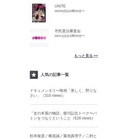
UNITE
08/09(日)16時30分〜
市民憲法審査会
08/11(火)13時30分〜
もっと見る >>
人気の記事一覧
ドキュメンタリー映画「美しく、黙りな
さい」（310 views）
「女の本屋の物語」復刊記念トーク〜バ
トンをつなぐということ（628 views）
松本俊彦／横道誠／菊池真理子／二村ヒ