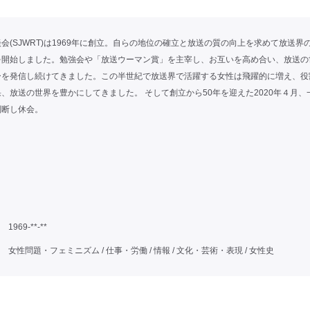
会(SJWRT)は1969年に創立。自らの地位の確立と放送の質の向上を求めて放送界
を開始しました。勉強会や「放送ウーマン賞」を主宰し、お互いを高め合い、放送の
ーを発信し続けてきました。この半世紀で放送界で活躍する女性は飛躍的に増え、
果、放送の世界を豊かにしてきました。 そして創立から50年を迎えた2020年４月、
判断し休会。
1969-**-**
女性問題・フェミニズム / 仕事・労働 / 情報 / 文化・芸術・表現 / 女性史