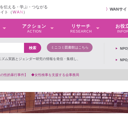
を伝える・学ぶ・つながる
〉
WANサ
サイト（
W
A
N
）
アクション
リサーチ
お役
ACTION
RESEARCH
INFO
ミニコミ図書館はこちら
NP
ミニズム実践とジェンダー研究の情報を発信・集積し、
NP
会事務局