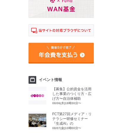
イベント情報
【募集】公的資金を活用
した事業のつくり方・広
げ方〜自治体補助
08/06(木)18時30分〜
FCT第27回メディア・リ
テラシー研修セミナー
『生成AI』の
08/07(金)10時00分〜