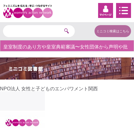
ミニコミ検索はこちら
皇室制度のあり方や皇室典範審議〜女性団体から声明や批
判の声〜
NPO法人 女性と子どものエンパワメント関西