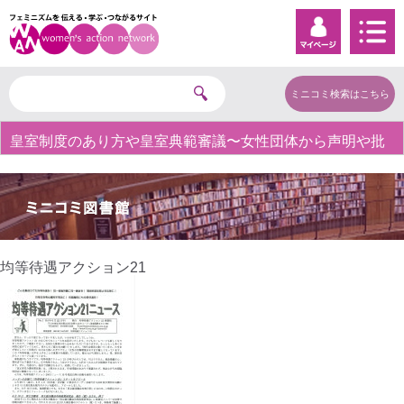
ミニコミ検索はこちら
皇室制度のあり方や皇室典範審議〜女性団体から声明や批
判の声〜
均等待遇アクション21