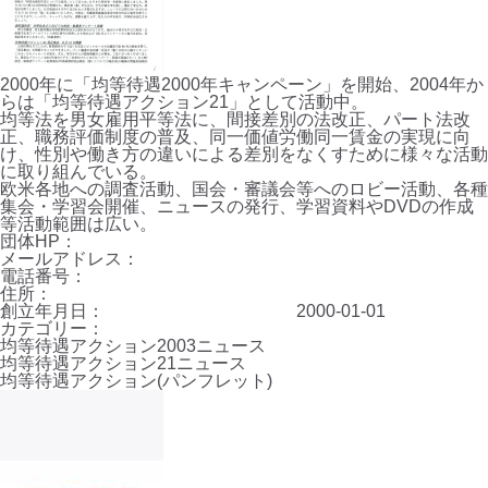
2000年に「均等待遇2000年キャンペーン」を開始、2004年か
らは「均等待遇アクション21」として活動中。
均等法を男女雇用平等法に、間接差別の法改正、パート法改
正、職務評価制度の普及、同一価値労働同一賃金の実現に向
け、性別や働き方の違いによる差別をなくすために様々な活動
に取り組んでいる。
欧米各地への調査活動、国会・審議会等へのロビー活動、各種
集会・学習会開催、ニュースの発行、学習資料やDVDの作成
等活動範囲は広い。
団体HP：
メールアドレス：
電話番号：
住所：
創立年月日：
2000-01-01
カテゴリー：
均等待遇アクション2003ニュース
均等待遇アクション21ニュース
均等待遇アクション(パンフレット)