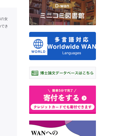
南の女
のでき