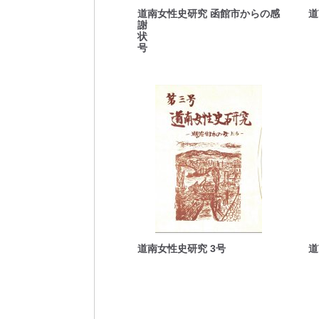
道南女性史研究 函館市からの感
道
謝
号
道南女性史研究 3号
道