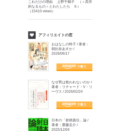
これだけの理由 上野千鶴子 （＜高市
的なるもの＞とわたしたち ６）
（15410 views）
アフィリエイトの窓
おはなしの時子 / 著者：
朝比奈あすか /
2026/06/17
なぜ男は救われないのか /
著者：リチャード・V・リ
ーヴス / 2026/02/24
日本の「射精責任」論 /
著者：齋藤圭介 /
2025/12/04