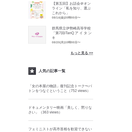
【第五回】お話会＠オン
ライン「私を知り、選ぶ
これから」
08/14(金)20時00分〜
群馬県立伊勢崎高等学校
「第7回iTanQ ア イ タ ン
キ
08/20(木)10時00分〜
もっと見る >>
人気の記事一覧
「女の本屋の物語」復刊記念トーク〜バ
トンをつなぐということ（752 views）
ドキュメンタリー映画「美しく、黙りな
さい」（363 views）
フェミニストが高市首相を歓迎できない