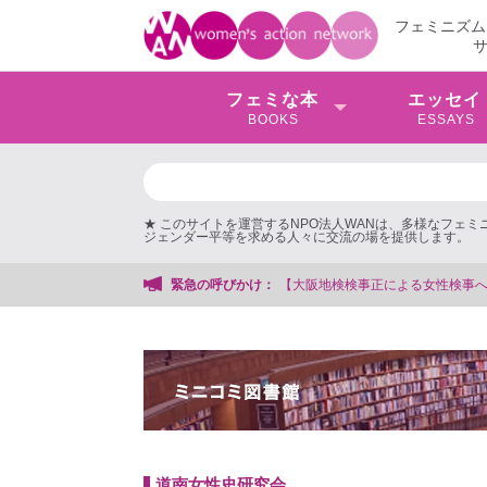
フェミニズム
フェミな本
エッセイ
BOOKS
ESSAYS
★ このサイトを運営するNPO法人WANは、多様なフェ
ジェンダー平等を求める人々に交流の場を提供します。
事への性的暴行事件】 ◆女性検事を支援する会事務局
緊急の呼びかけ：
道南女性史研究会