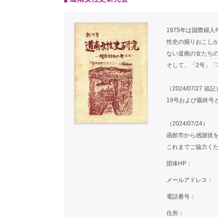
1975年は国際婦
性史の掘りおこしが
ない道南の女たち
そして、「2号」「
（2024/07/27 追記
19号および最終号
（2024/07/24）
函館市から感謝状
これまでご協力く
団体HP：
メールアドレス：
電話番号：
住所：