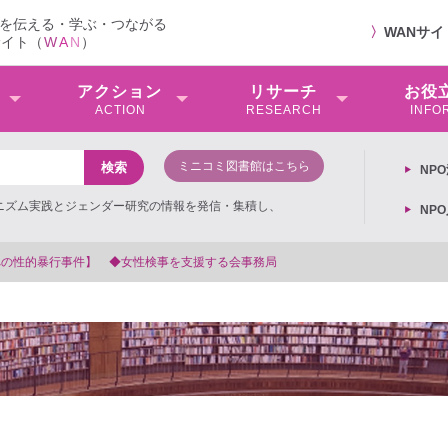
を伝える・学ぶ・つながる
〉
WANサ
サイト（
W
A
N
）
アクション
リサーチ
お役
ACTION
RESEARCH
INFO
ミニコミ図書館はこちら
NP
ミニズム実践とジェンダー研究の情報を発信・集積し、
NP
【抗議文】2026年