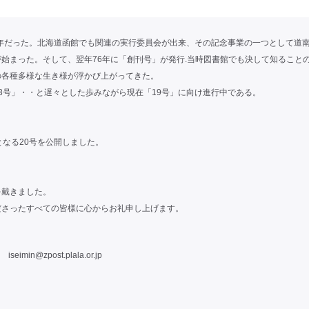
人年だった。北海道函館でも関連の実行委員会が出来、その記念事業の一つとして道
始まった。そして、翌年76年に「創刊号」が発行.当時図書館でも決して知ること
の各種多様な生き様が浮かび上がってきた。
3号」・・と遅々とした歩みながら現在「19号」に向け進行中である。
）
となる20号を公開しました。
を戴きました。
ださったすべての皆様に心からお礼申し上げます。
iseimin@zpost.plala.or.jp