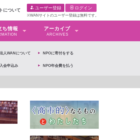
ユーザー登録
ログイン
イトについて
※WANサイトのユーザー登録は無料です。
⽴ち情報
アーカイブ
RMATION
ARCHIVES
O法⼈WANについて
NPOに寄付をする
O入会申込み
NPO年会費を払う
3月13日第6次男女共同参画基本計画の閣議決定への抗議文 ◆女性差別撤廃条約実現ア