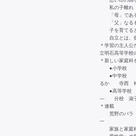
私の子離れ
「母」である
「父」なる
子を育てると
自立とは、個
＊学習の主人
立明石高等学校
＊新しい家庭科
●小学校 続
●中学校 「
るか 寺西 
●高等学校 
— 分校 淑
＊連載
荒野のバラ 
一
家族と家庭科