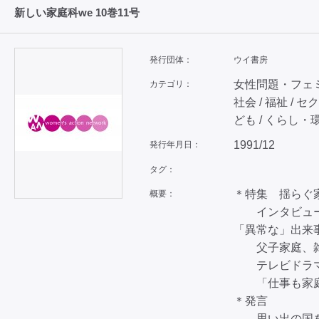
新しい家庭科we 10巻11号
発行団体：
ウイ書房
女性問題・フェミニ
カテゴリ：
社会 / 福祉 / 
ども / くらし・
1991/12
発行年月日：
タグ：
＊特集 揺らぐ
概要：
インタビュー
「異常な」出
父子家庭、雑
テレビドラマ
「仕事も家庭
＊発言
思い出の国を