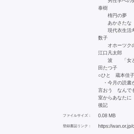
男性学への契
泰樹
楕円の夢 
あかさたな 
現代衣生活考
数子
オホーツクの
江口凡太郎
波 「女と男
田たつ子
○ひと 蔵本佳
・今月の読書
言おう なん
室からあなた
後記
0.08 MB
ファイルサイズ：
https://wan.or.jp
登録書誌リンク：