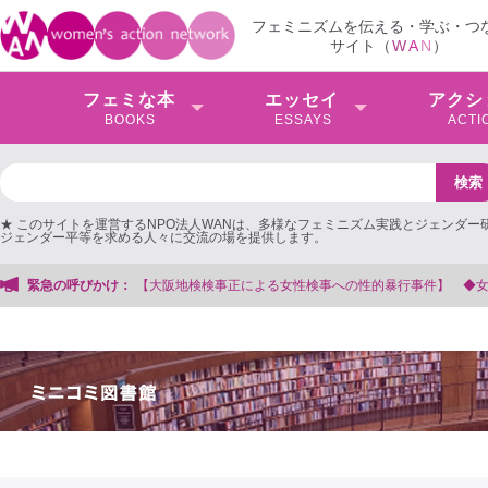
フェミニズムを伝える・学ぶ・つ
サイト（
W
A
N
）
フェミな本
エッセイ
アクシ
BOOKS
ESSAYS
ACTI
★ このサイトを運営するNPO法人WANは、多様なフェミニズム実践とジェンダー
ジェンダー平等を求める人々に交流の場を提供します。
性的暴行事件】 ◆女性検事を支援する会事務局
緊急の呼びかけ：