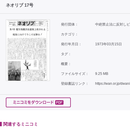
ネオリブ 17号
発行団体：
中絶禁止法に反対しピ
カテゴリ：
発行年月日：
1973年03月15日
タグ：
概要：
ファイルサイズ：
9.25 MB
登録書誌リンク：
https://wan.or.jp/dwan
関連するミニコミ