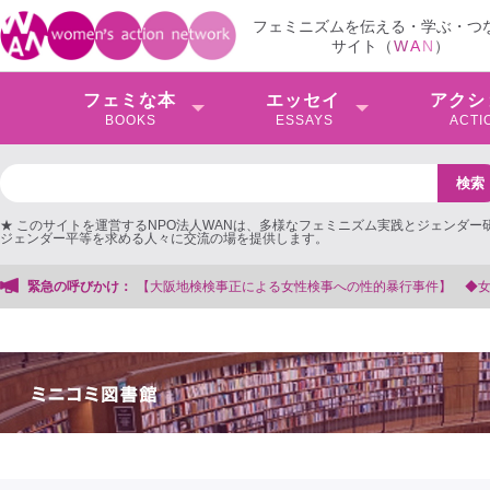
フェミニズムを伝える・学ぶ・つ
サイト（
W
A
N
）
フェミな本
エッセイ
アクシ
BOOKS
ESSAYS
ACTI
★ このサイトを運営するNPO法人WANは、多様なフェミニズム実践とジェンダー
ジェンダー平等を求める人々に交流の場を提供します。
よる女性検事への性的暴行事件】 ◆女性検事を支援する会事務局
緊急の呼びかけ：