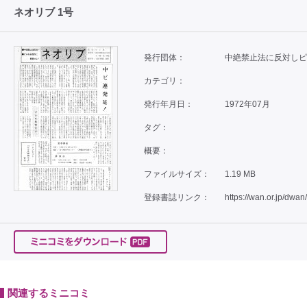
ネオリブ 1号
発行団体：
中絶禁止法に反対しピ
カテゴリ：
発行年月日：
1972年07月
タグ：
概要：
ファイルサイズ：
1.19 MB
登録書誌リンク：
https://wan.or.jp/dwan
関連するミニコミ