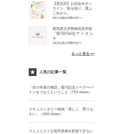
【第五回】お話会＠オン
ライン「私を知り、選ぶ
これから」
08/14(金)20時00分〜
群馬県立伊勢崎高等学校
「第7回iTanQ ア イ タ ン
キ
08/20(木)10時00分〜
もっと見る >>
人気の記事一覧
「女の本屋の物語」復刊記念トーク〜バ
トンをつなぐということ（754 views）
ドキュメンタリー映画「美しく、黙りな
さい」（366 views）
フェミニストが高市首相を歓迎できない