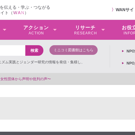
を伝える・学ぶ・つながる
〉
WANサ
サイト（
W
A
N
）
アクション
リサーチ
お役
ACTION
RESEARCH
INFO
ミニコミ図書館はこちら
NP
ミニズム実践とジェンダー研究の情報を発信・集積し、
NP