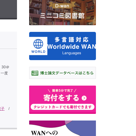
：30＠
。一度
紀子
/