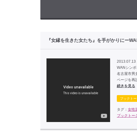
『女縁を生きた女たち』を手がかりにーWAN
2013.07.13 
WANシンポ
名古屋市男
ページを再読み込み
続きを見る
ブックトー
タグ：
女性
ブックトー