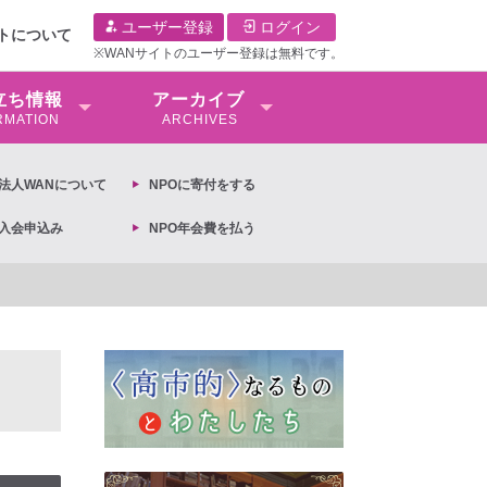
ユーザー登録
ログイン
イトについて
※WANサイトのユーザー登録は無料です。
⽴ち情報
アーカイブ
RMATION
ARCHIVES
O法⼈WANについて
NPOに寄付をする
O入会申込み
NPO年会費を払う
【対談公開_前編】第3回「性売買という奴隷制度をなくすために」モード・オリ