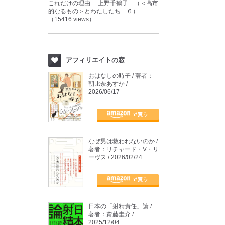
これだけの理由 上野千鶴子 （＜高市
的なるもの＞とわたしたち ６）
（15416 views）
アフィリエイトの窓
おはなしの時子 / 著者：
朝比奈あすか /
2026/06/17
なぜ男は救われないのか /
著者：リチャード・V・リ
ーヴス / 2026/02/24
日本の「射精責任」論 /
著者：齋藤圭介 /
2025/12/04