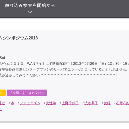
シンポジウム2013
Sat
ジウム２０１３ WANサイトにて映像配信中！2013年5月26日（日）13：30～16
女平等参画推進センターアマゾンのサーバでエラーが起こっているかもしれません
してみてください.***************************************************** …
ク
「女縁」を生きた女たち
運動
/
本
/
フェミニズム
/
女性学
/
上野千鶴子
/
渋谷典子
/
女縁
/
石井布
ク