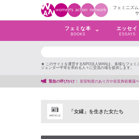
フェミニズム
フェミな本
エッセイ
BOOKS
ESSAYS
★ このサイトを運営するNPO法人WANは、多様なフェ
ジェンダー平等を求める人々に交流の場を提供します。
皇室制度のあり方や皇室典範審議〜女性団体から声明や批判の声〜
緊急の呼びかけ：
「女縁」を生きた女たち