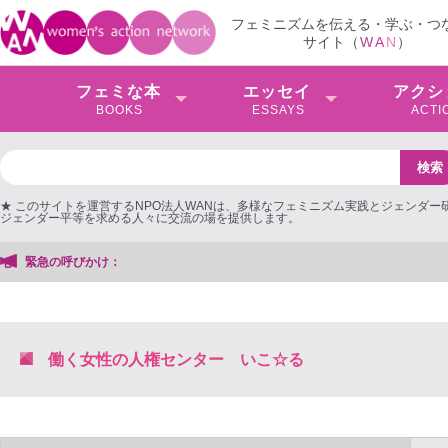
フェミニズムを伝える・学ぶ・つ
サイト（
W
A
N
）
フェミな本
エッセイ
アクシ
BOOKS
ESSAYS
ACTI
★ このサイトを運営するNPO法人WANは、多様なフェミニズム実践とジェンダー
ジェンダー平等を求める人々に交流の場を提供します。
緊急の呼びかけ：
働く女性の人権センター いこ☆る