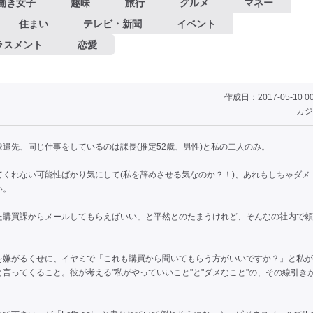
働き女子
趣味
旅行
グルメ
マネー
住まい
テレビ・新聞
イベント
ラスメント
恋愛
作成日：2017-05-10 00
カジ
遣先、同じ仕事をしているのは課長(推定52歳、男性)と私の二人のみ。
くれない可能性ばかり気にして(私を辞めさせる気なのか？！)、あれもしちゃダメ
い。
た購買課からメールしてもらえばいい」と平然とのたまうけれど、そんなの社内で頼
を嫌がるくせに、イヤミで「これも購買から聞いてもらう方がいいですか？」と私が
言ってくること。彼が考える"私がやっていいこと"と"ダメなこと"の、その線引き