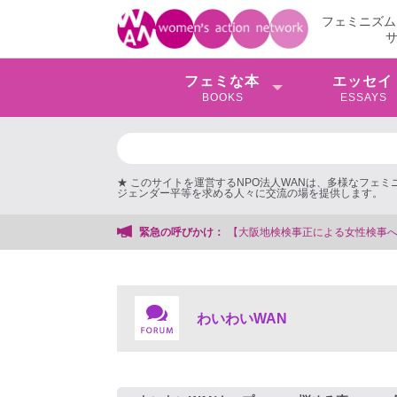
フェミニズム
フェミな本
エッセイ
BOOKS
ESSAYS
★ このサイトを運営するNPO法人WANは、多様なフェ
ジェンダー平等を求める人々に交流の場を提供します。
【大阪地検検事正による女性検事への性的暴行事件】 ◆女性検事を支援する会事
緊急の呼びかけ：
わいわいWAN