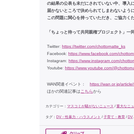
の結果の公表も未だにされていない中、導入
届かないところで決められてしまわないよう
この問題に関心を持っていただき、ご協力く
「ちょっと待って共同親権プロジェクト」一
Twitter:
https://twitter.com/chottomatte_ks
Facebook:
https://www.facebook.com/chottom
Instagram:
https://www.instagram.com/chotto
Youtube:
https://www.youtube.com/@chottoma
WAN関連イベント：
https://wan.or.jp/articl
ほかの関連記事は
こちら
から
カテゴリー：
マスコミが騒がないニュース
/
重大なニ
タグ：
DV・性暴力・ハラスメント
/
子育て・教育
/
DV