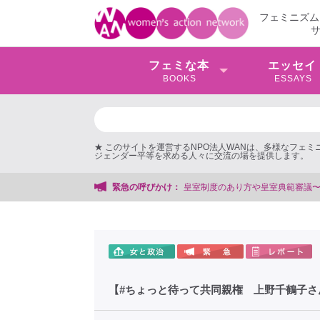
フェミニズム
フェミな本
エッセイ
BOOKS
ESSAYS
★ このサイトを運営するNPO法人WANは、多様なフェ
ジェンダー平等を求める人々に交流の場を提供します。
度のあり方や皇室典範審議〜女性団体から声明や批判の声〜
緊急の呼びかけ：
【#ちょっと待って共同親権 上野千鶴子さ