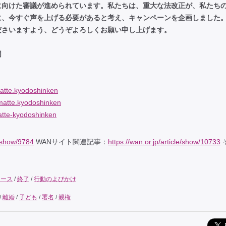
に向けた審議が進められています。私たちは、重大な法改正が、私たち
に、今すぐ声を上げる必要があると考え、キャンペーンを企画しました
ださいますよう、どうぞよろしくお願い申し上げます。
同
atte.kyodoshinken
matte.kyodoshinken
tte-kyodoshinken
e/show/9784
WANサイト関連記事：
https://wan.or.jp/article/show/10733
ュース
/
終了
/
行動のよびかけ
/
離婚
/
子ども
/
署名
/
親権