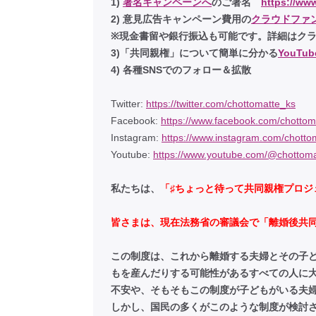
1)
署名キャンペーンへ
のご署名
https://ww
2) 意見広告キャンペーン費用の
クラウドファ
※現金書留や銀行振込も可能です。詳細はク
3)「共同親権」について簡単に分かる
YouTu
4) 各種SNSでのフォロー＆拡散
Twitter:
https://twitter.com/chottomatte_ks
Facebook:
https://www.facebook.com/chottom
Instagram:
https://www.instagram.com/chotto
Youtube:
https://www.youtube.com/@chottoma
私たちは、
「♯ちょっと待って共同親権プロジ
皆さまは、現在法務省の審議会で「離婚後共
この制度は、これから離婚する夫婦とその子
もを産んだりする可能性があるすべての人に大
不安や、そもそもこの制度が子どもがいる夫
しかし、国民の多くがこのような制度が検討さ