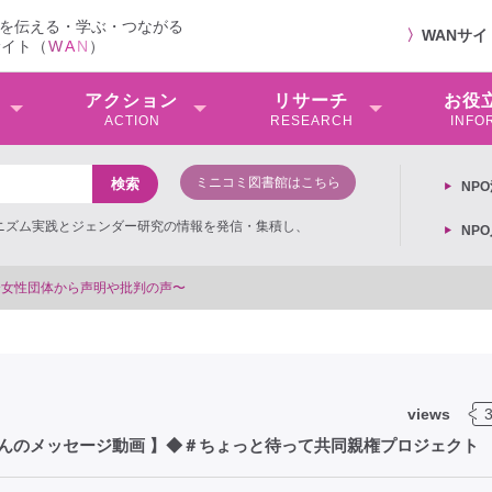
を伝える・学ぶ・つながる
〉
WANサ
サイト（
W
A
N
）
アクション
リサーチ
お役
ACTION
RESEARCH
INFO
ミニコミ図書館はこちら
NP
ミニズム実践とジェンダー研究の情報を発信・集積し、
NP
views
んのメッセージ動画 】◆＃ちょっと待って共同親権プロジェクト