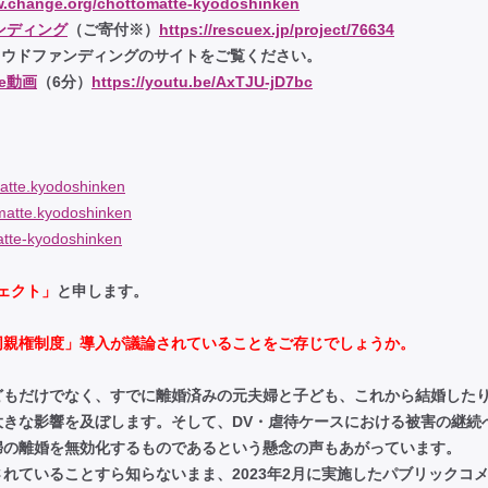
w.change.org/chottomatte-kyodoshinken
ンディング
（ご寄付※）
https://rescuex.jp/project/76634
ラウドファンディングのサイトをご覧ください。
be動画
（6分）
https://youtu.be/AxTJU-jD7bc
atte.kyodoshinken
matte.kyodoshinken
tte-kyodoshinken
ェクト」
と申します。
同親権制度」導入が議論されていることをご存じでしょうか。
どもだけでなく、すでに離婚済みの元夫婦と子ども、これから結婚した
きな影響を及ぼします。そして、DV・虐待ケースにおける被害の継続
婦の離婚を無効化するものであるという懸念の声もあがっています。
れていることすら知らないまま、2023年2月に実施したパブリックコ