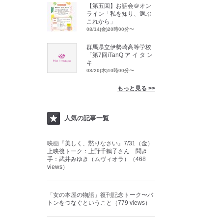
【第五回】お話会＠オン
ライン「私を知り、選ぶ
これから」
08/14(金)20時00分〜
群馬県立伊勢崎高等学校
「第7回iTanQ ア イ タ ン
キ
08/20(木)10時00分〜
もっと見る >>
人気の記事一覧
映画『美しく、黙りなさい』7/31（金）
上映後トーク：上野千鶴子さん 聞き
手：武井みゆき（ムヴィオラ）（468
views）
「女の本屋の物語」復刊記念トーク〜バ
トンをつなぐということ（779 views）