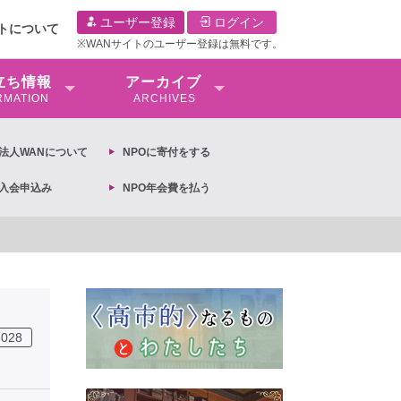
ユーザー登録
ログイン
イトについて
※WANサイトのユーザー登録は無料です。
⽴ち情報
アーカイブ
RMATION
ARCHIVES
O法⼈WANについて
NPOに寄付をする
O入会申込み
NPO年会費を払う
【対談公開_前編】第3回「性売買という奴隷制度をなくすために」モード・オリビエ 
3028