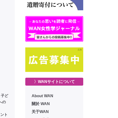
〉WANサイトについて
り子ど
About WAN
への
關於 WAN
关于WAN
メント