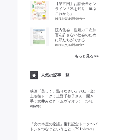
【第五回】お話会＠オン
ライン「私を知り、選ぶ
これから」
08/14(金)20時00分〜
院内集会 性暴力二次加
害を許さない社会のため
に私たちができる
08/19(水)13時30分〜
もっと見る >>
人気の記事一覧
映画『美しく、黙りなさい』7/31（金）
上映後トーク：上野千鶴子さん 聞き
手：武井みゆき（ムヴィオラ）（541
views）
「女の本屋の物語」復刊記念トーク〜バ
トンをつなぐということ（791 views）