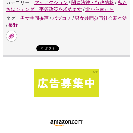
カテゴリー：
マイアクション
/
関連法律・行政情報
/
私た
ちはジェンダー平等政策を求めます
/
北から南から
タグ：
男女共同参画
/
パブコメ
/
男女共同参画社会基本法
/
長野