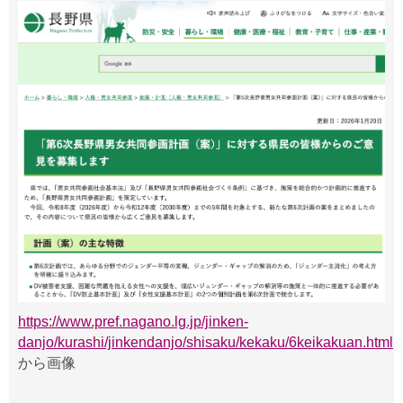
https://www.pref.nagano.lg.jp/jinken-
danjo/kurashi/jinkendanjo/shisaku/kekaku/6keikakuan.html
から画像