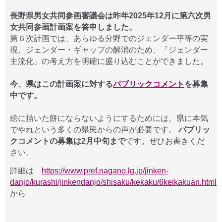
長野県男女共同参画審議会は昨年2025年12月に第六次男
女共同参画計画案を答申しました。
第６次計画では、あらゆる分野でのジェンダー平等の実
現、ジェンダー・ギャップの解消のため、「ジェンダー
主流化」の考え方を明確に盛り込むことができました。
今、県はこの計画案に対する
パブリックコメント
を募集
中です。
絵に描いた餅にならないようにするためには、県に本気
でやれという多くの県民からの声が必要です。
パブリッ
クコメントの募集は2月中旬まで
です。ぜひお書きくだ
さい。
詳細は
https://www.pref.nagano.lg.jp/jinken-
danjo/kurashi/jinkendanjo/shisaku/kekaku/6keikakuan.html
から