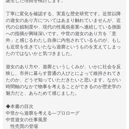
誕生した理由を検討します。
丁寧に変化を確認する、実直な歴史研究です。近世以降
の遊女のあり方についてはあまり触れていませんが、近
代の公娼制度や、現代の性風俗産業へ連続している側面
への指摘が興味深いです。中世の遊女のあり方を「意
外」と感じるわたし自身に内包されているものが、もし
も近世を生きていたなら遊廓というものを支えてしまっ
たのではないかと気づきました。
遊女のあり方や、遊廓というしくみが、いかに社会を反
映し、市井に暮らす普通の人びとによって維持されてき
たのか、どうぞ知っていただきたいと思います。ながい
時間軸のなかで物事を考えることができるのが歴史学の
魅力だと、あらためて感じました。
◆本書の目次
中世から遊廓を考える―プロローグ
中世遊女の仕事風景
性売買の登場