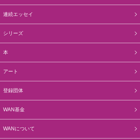
連続エッセイ
シリーズ
本
アート
登録団体
WAN基金
WANについて