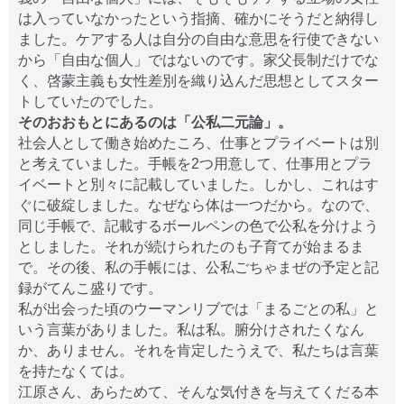
は入っていなかったという指摘、確かにそうだと納得し
ました。ケアする人は自分の自由な意思を行使できない
から「自由な個人」ではないのです。家父長制だけでな
く、啓蒙主義も女性差別を織り込んだ思想としてスター
トしていたのでした。
そのおおもとにあるのは「公私二元論」。
社会人として働き始めたころ、仕事とプライベートは別
と考えていました。手帳を2つ用意して、仕事用とプラ
イベートと別々に記載していました。しかし、これはす
ぐに破綻しました。なぜなら体は一つだから。なので、
同じ手帳で、記載するボールペンの色で公私を分けよう
としました。それが続けられたのも子育てが始まるま
で。その後、私の手帳には、公私ごちゃまぜの予定と記
録がてんこ盛りです。
私が出会った頃のウーマンリブでは「まるごとの私」と
いう言葉がありました。私は私。腑分けされたくなん
か、ありません。それを肯定したうえで、私たちは言葉
を持たなくては。
江原さん、あらためて、そんな気付きを与えてくだる本